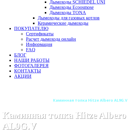
Дымоходы SCHIEDEL UNI
Дымоходы Ecoosmose
Дымоходы TONA
Дымоходы для газовых котлов
Керамические дымоходы
ПОКУПАТЕЛЮ
Сертификаты
Расчет дымохода онлайн
Информация
FAQ
БЛОГ
НАШИ РАБОТЫ
ФОТОГАЛЕРЕЯ
КОНТАКТЫ
АКЦИИ
Главная
Каминные топки
Бренды
Топки HITZE (Польша)
Каминная топка Hitze Albero AL9G.V
Каминная топка Hitze Albero
AL9G.V