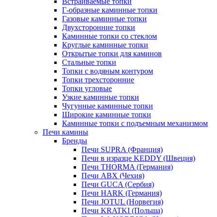
Встраиваемые топки
Г-образные каминные топки
Газовые каминные топки
Двухсторонние топки
Каминные топки со стеклом
Круглые каминные топки
Открытые топки для каминов
Стальные топки
Топки с водяным контуром
Топки трехсторонние
Топки угловые
Узкие каминные топки
Чугунные каминные топки
Широкие каминные топки
Каминные топки с подъемным механизмом
Печи камины
Бренды
Печи SUPRA (Франция)
Печи в изразце KEDDY (Швеция)
Печи THORMA (Германия)
Печи ABX (Чехия)
Печи GUCA (Сербия)
Печи HARK (Германия)
Печи JOTUL (Норвегия)
Печи KRATKI (Польша)