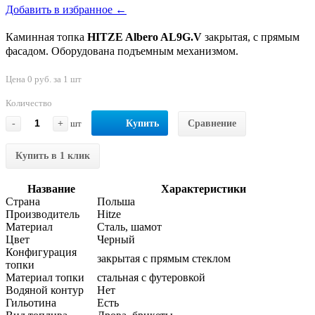
Добавить в избранное ←
Каминная топка
HITZE Albero AL9G.V
закрытая, с прямым
фасадом. Оборудована подъемным механизмом.
Цена 0 руб. за 1 шт
Количество
-
+
шт
Купить
Сравнение
Купить в 1 клик
Название
Характеристики
Страна
Польша
Производитель
Hitze
Материал
Сталь, шамот
Цвет
Черный
Конфигурация
закрытая с прямым стеклом
топки
Материал топки
стальная с футеровкой
Водяной контур
Нет
Гильотина
Есть