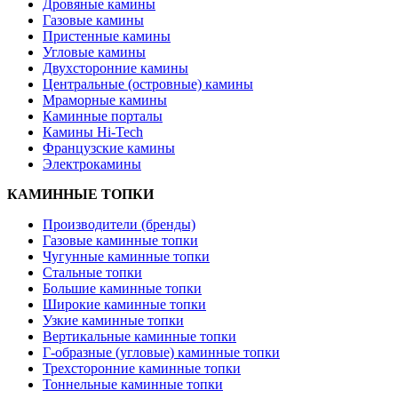
Дровяные камины
Газовые камины
Пристенные камины
Угловые камины
Двухсторонние камины
Центральные (островные) камины
Мраморные камины
Каминные порталы
Камины Hi-Tech
Французские камины
Электрокамины
КАМИННЫЕ ТОПКИ
Производители (бренды)
Газовые каминные топки
Чугунные каминные топки
Стальные топки
Большие каминные топки
Широкие каминные топки
Узкие каминные топки
Вертикальные каминные топки
Г-образные (угловые) каминные топки
Трехсторонние каминные топки
Тоннельные каминные топки