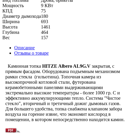
Вид топлива
Дрова, брикеты
Мощность
9 КВт
КПД
75
Диаметр дымохода
180
Ширина
693
Высота
1461
Глубина
464
Вес
157
Описание
Отзывы о товаре
Каминная топка
HITZE Albero AL9G.V
закрытая, с
прямым фасадом. Оборудована подъемным механизмом
рамки стекла (гильотина). Топочная камера из
высокопрочной котловой стали, футерована
керамобетонными панелями выдерживающими
экстремально высокие температуры - более 1000 гр. С и
эффективно аккумулирующими тепло. Система "Чистое
стекло", вторичный и третичный дожиг дымовых газов.
Для большего удобства, топка снабжена клапаном забора
воздуха на горение извне, что экономит кислород в
помещении, в котором непосредственно находится камин.