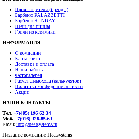
Производители (бренды)
Барбекю PALAZZETTI
Барбекю SUNDAY
Печи для пиццы
Грили из керамики
ИНФОРМАЦИЯ
О компании
Карта сайта
Доставка и оплата
Наши работы
Фотогалерея
Расчет дымохода (калькулятор)
Политика конфиденциальности
Акции
НАШИ КОНТАКТЫ
Tел.
+7(495) 196-62-34
Моб.
+7(916) 328-85-63
Email:
info@heatsystems.ru
Название компании: Heatsystems