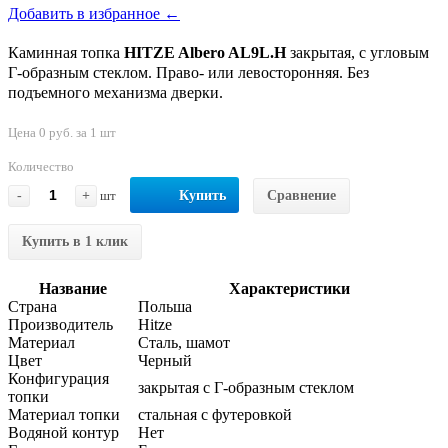
Добавить в избранное ←
Каминная топка
HITZE Albero AL9L.H
закрытая, с угловым
Г-образным стеклом. Право- или левосторонняя. Без
подъемного механизма дверки.
Цена 0 руб. за 1 шт
Количество
-
+
шт
Купить
Сравнение
Купить в 1 клик
Название
Характеристики
Страна
Польша
Производитель
Hitze
Материал
Сталь, шамот
Цвет
Черный
Конфигурация
закрытая с Г-образным стеклом
топки
Материал топки
стальная с футеровкой
Водяной контур
Нет