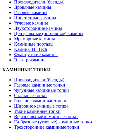
Производители (бренды)
Дровяные камины
Газовые камины
Пристенные камины
Угловые камины
Двухсторонние камины
Центральные (островные) камины
Мраморные камины
Каминные порталы
Камины Hi-Tech
Французские камины
Электрокамины
КАМИННЫЕ ТОПКИ
Производители (бренды)
Газовые каминные топки
Чугунные каминные топки
Стальные топки
Большие каминные топки
Широкие каминные топки
Узкие каминные топки
Вертикальные каминные топки
Г-образные (угловые) каминные топки
Трехсторонние каминные топки