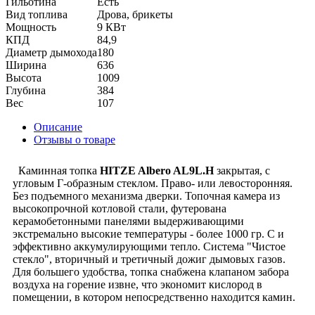
Гильотина
Есть
Вид топлива
Дрова, брикеты
Мощность
9 КВт
КПД
84,9
Диаметр дымохода
180
Ширина
636
Высота
1009
Глубина
384
Вес
107
Описание
Отзывы о товаре
Каминная топка
HITZE Albero AL9L.H
закрытая, с
угловым Г-образным стеклом. Право- или левосторонняя.
Без подъемного механизма дверки. Топочная камера из
высокопрочной котловой стали, футерована
керамобетонными панелями выдерживающими
экстремально высокие температуры - более 1000 гр. С и
эффективно аккумулирующими тепло. Система "Чистое
стекло", вторичный и третичный дожиг дымовых газов.
Для большего удобства, топка снабжена клапаном забора
воздуха на горение извне, что экономит кислород в
помещении, в котором непосредственно находится камин.