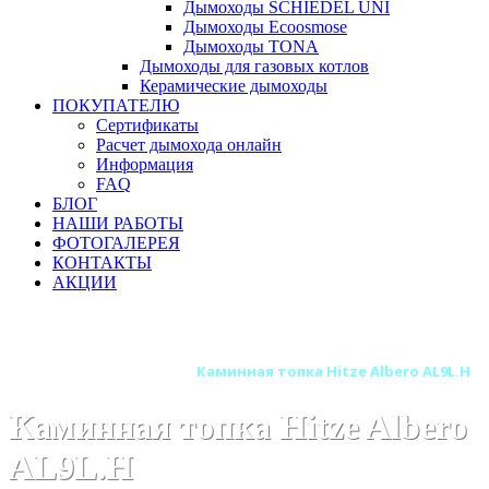
Дымоходы SCHIEDEL UNI
Дымоходы Ecoosmose
Дымоходы TONA
Дымоходы для газовых котлов
Керамические дымоходы
ПОКУПАТЕЛЮ
Сертификаты
Расчет дымохода онлайн
Информация
FAQ
БЛОГ
НАШИ РАБОТЫ
ФОТОГАЛЕРЕЯ
КОНТАКТЫ
АКЦИИ
Главная
Каминные топки
Бренды
Топки HITZE (Польша)
Каминная топка Hitze Albero AL9L.H
Каминная топка Hitze Albero
AL9L.H