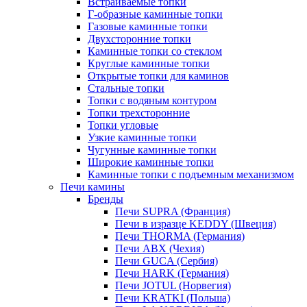
Встраиваемые топки
Г-образные каминные топки
Газовые каминные топки
Двухсторонние топки
Каминные топки со стеклом
Круглые каминные топки
Открытые топки для каминов
Стальные топки
Топки с водяным контуром
Топки трехсторонние
Топки угловые
Узкие каминные топки
Чугунные каминные топки
Широкие каминные топки
Каминные топки с подъемным механизмом
Печи камины
Бренды
Печи SUPRA (Франция)
Печи в изразце KEDDY (Швеция)
Печи THORMA (Германия)
Печи ABX (Чехия)
Печи GUCA (Сербия)
Печи HARK (Германия)
Печи JOTUL (Норвегия)
Печи KRATKI (Польша)