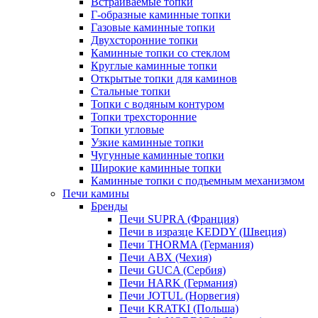
Встраиваемые топки
Г-образные каминные топки
Газовые каминные топки
Двухсторонние топки
Каминные топки со стеклом
Круглые каминные топки
Открытые топки для каминов
Стальные топки
Топки с водяным контуром
Топки трехсторонние
Топки угловые
Узкие каминные топки
Чугунные каминные топки
Широкие каминные топки
Каминные топки с подъемным механизмом
Печи камины
Бренды
Печи SUPRA (Франция)
Печи в изразце KEDDY (Швеция)
Печи THORMA (Германия)
Печи ABX (Чехия)
Печи GUCA (Сербия)
Печи HARK (Германия)
Печи JOTUL (Норвегия)
Печи KRATKI (Польша)