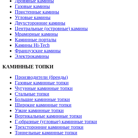
Дровяные камины
Газовые камины
Пристенные камины
Угловые камины
Двухсторонние камины
Центральные (островные) камины
Мраморные камины
Каминные порталы
Камины Hi-Tech
Французские камины
Электрокамины
КАМИННЫЕ ТОПКИ
Производители (бренды)
Газовые каминные топки
Чугунные каминные топки
Стальные топки
Большие каминные топки
Широкие каминные топки
Узкие каминные топки
Вертикальные каминные топки
Г-образные (угловые) каминные топки
Трехсторонние каминные топки
Тоннельные каминные топки