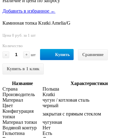
Наличие и цена по запросу
Добавить в избранное ←
Каминная топка Kratki Amelia/G
Цена 0 руб. за 1 шт
Количество
-
+
шт
Купить
Сравнение
Купить в 1 клик
Название
Характеристики
Страна
Польша
Производитель
Kratki
Материал
чугун / котловая сталь
Цвет
черный
Конфигурация
закрытая с прямым стеклом
топки
Материал топки
чугунная
Водяной контур
Нет
Гильотина
Есть