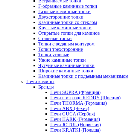
Встраиваемые топки
Г-образные каминные топки
Газовые каминные топки
Двухсторонние топки
Каминные топки со стеклом
Круглые каминные топки
Открытые топки для каминов
Стальные топки
Топки с водяным контуром
Топки трехсторонние
Топки угловые
Узкие каминные топки
Чугунные каминные топки
Широкие каминные топки
Каминные топки с подъемным механизмом
Печи камины
Бренды
Печи SUPRA (Франция)
Печи в изразце KEDDY (Швеция)
Печи THORMA (Германия)
Печи ABX (Чехия)
Печи GUCA (Сербия)
Печи HARK (Германия)
Печи JOTUL (Норвегия)
Печи KRATKI (Польша)