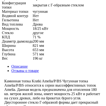
Конфигурация
закрытая с Г-образным стеклом
топки
Материал топки
чугунная
Водяной контур
Нет
Гильотина
Нет
Вид топлива
Дрова
Мощность
18/25 кВт
Стекло
другое
КПД
71 %
Диаметр дымохода
200 мм
Ширина
821 мм
Высота
653 мм
Глубина
571 мм
Вес
196 кг
Описание
Отзывы о товаре
Каминная топка Kratki Amelia/P/BS Чугунная топка
Amelia/P/BS относится к серии высоэффективных топок
Amelia. Данная модель предназначена для отопления 180
кв. метров жилой зоны, имеет мощность 25 кВт и работает
на сухих дровах, либо на брикетах бурого угля.
Двустороннее стекло Г-образной формы дает прекрасный