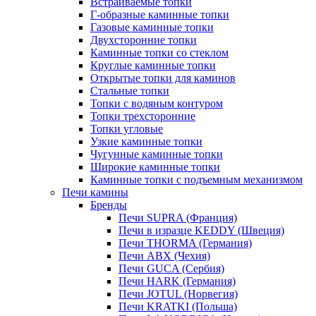
Встраиваемые топки
Г-образные каминные топки
Газовые каминные топки
Двухсторонние топки
Каминные топки со стеклом
Круглые каминные топки
Открытые топки для каминов
Стальные топки
Топки с водяным контуром
Топки трехсторонние
Топки угловые
Узкие каминные топки
Чугунные каминные топки
Широкие каминные топки
Каминные топки с подъемным механизмом
Печи камины
Бренды
Печи SUPRA (Франция)
Печи в изразце KEDDY (Швеция)
Печи THORMA (Германия)
Печи ABX (Чехия)
Печи GUCA (Сербия)
Печи HARK (Германия)
Печи JOTUL (Норвегия)
Печи KRATKI (Польша)