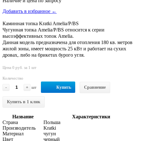
Наличие и цена по запросу
Добавить в избранное ←
Каминная топка Kratki Amelia/P/BS
Чугунная топка Amelia/P/BS относится к серии
высоэффективных топок Amelia.
Данная модель предназначена для отопления 180 кв. метров
жилой зоны, имеет мощность 25 кВт и работает на сухих
дровах, либо на брикетах бурого угля.
Цена 0 руб. за 1 шт
Количество
-
+
шт
Купить
Сравнение
Купить в 1 клик
Название
Характеристики
Страна
Польша
Производитель
Kratki
Материал
чугун
Цвет
черный