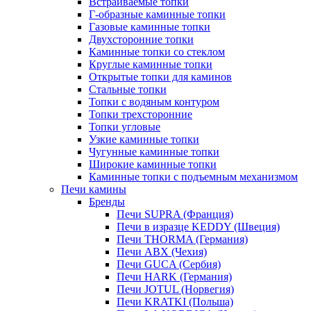
Встраиваемые топки
Г-образные каминные топки
Газовые каминные топки
Двухсторонние топки
Каминные топки со стеклом
Круглые каминные топки
Открытые топки для каминов
Стальные топки
Топки с водяным контуром
Топки трехсторонние
Топки угловые
Узкие каминные топки
Чугунные каминные топки
Широкие каминные топки
Каминные топки с подъемным механизмом
Печи камины
Бренды
Печи SUPRA (Франция)
Печи в изразце KEDDY (Швеция)
Печи THORMA (Германия)
Печи ABX (Чехия)
Печи GUCA (Сербия)
Печи HARK (Германия)
Печи JOTUL (Норвегия)
Печи KRATKI (Польша)