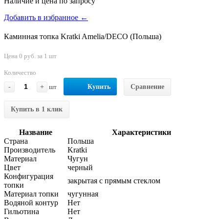
Наличие и цена по запросу
Добавить в избранное ←
Каминная топка Kratki Amelia/DECO (Польша)
Цена 0 руб. за 1 шт
Количество
-
+
шт
Купить
Сравнение
Купить в 1 клик
Название
Характеристики
Страна
Польша
Производитель
Kratki
Материал
Чугун
Цвет
черный
Конфигурация
закрытая с прямым стеклом
топки
Материал топки
чугунная
Водяной контур
Нет
Гильотина
Нет