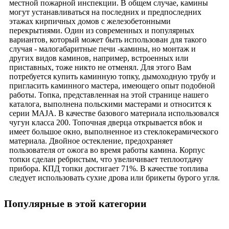
местной пожарной инспекции. В общем случае, камины
могут устанавливаться на последних и предпоследних
этажах кирпичных домов с железобетонными
перекрытиями. Один из современных и популярных
вариантов, который может быть использован для такого
случая - малогабаритные печи -камины, но монтаж и
других видов каминов, например, встроенных или
приставных, тоже никто не отменял. Для этого Вам
потребуется купить каминную топку, дымоходную трубу и
пригласить каминного мастера, имеющего опыт подобной
работы. Топка, представленная на этой странице нашего
каталога, выполнена польскими мастерами и относится к
серии MAJA. В качестве базового материала использовался
чугун класса 200. Топочная дверца открывается вбок и
имеет большое окно, выполненное из стеклокерамического
материала. Двойное остекление, предохраняет
пользователя от ожога во время работы камина. Корпус
топки сделан ребристым, что увеличивает теплоотдачу
прибора. КПД топки достигает 71%. В качестве топлива
следует использовать сухие дрова или брикеты бурого угля.
Популярные в этой категории