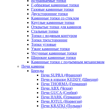
Встраиваемые топки
Г-образные каминные топки
Газовые каминные топки
Двухсторонние топки
Каминные топки со стеклом
Круглые каминные топки
Открытые топки для каминов
Стальные топки
Топки с водяным контуром
Топки трехсторонние
Топки угловые
Узкие каминные топки
Чугунные каминные топки
Широкие каминные топки
Каминные топки с подъемным механизмом
Печи камины
Бренды
Печи SUPRA (Франция)
Печи в изразце KEDDY (Швеция)
Печи THORMA (Германия)
Печи ABX (Чехия)
Печи GUCA (Сербия)
Печи HARK (Германия)
Печи JOTUL (Норвегия)
Печи KRATKI (Польша)