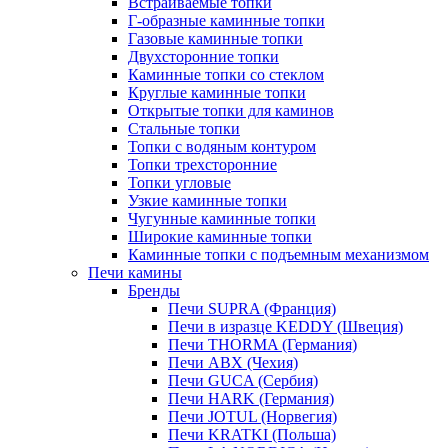
Встраиваемые топки
Г-образные каминные топки
Газовые каминные топки
Двухсторонние топки
Каминные топки со стеклом
Круглые каминные топки
Открытые топки для каминов
Стальные топки
Топки с водяным контуром
Топки трехсторонние
Топки угловые
Узкие каминные топки
Чугунные каминные топки
Широкие каминные топки
Каминные топки с подъемным механизмом
Печи камины
Бренды
Печи SUPRA (Франция)
Печи в изразце KEDDY (Швеция)
Печи THORMA (Германия)
Печи ABX (Чехия)
Печи GUCA (Сербия)
Печи HARK (Германия)
Печи JOTUL (Норвегия)
Печи KRATKI (Польша)