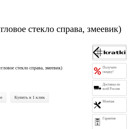
ловое стекло справа, змеевик)
гловое стекло справа, змеевик)
Получите
скидку!
Доставка по
всей России
ие
Купить в 1 клик
Монтаж
Гарантия