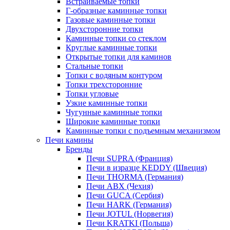
Встраиваемые топки
Г-образные каминные топки
Газовые каминные топки
Двухсторонние топки
Каминные топки со стеклом
Круглые каминные топки
Открытые топки для каминов
Стальные топки
Топки с водяным контуром
Топки трехсторонние
Топки угловые
Узкие каминные топки
Чугунные каминные топки
Широкие каминные топки
Каминные топки с подъемным механизмом
Печи камины
Бренды
Печи SUPRA (Франция)
Печи в изразце KEDDY (Швеция)
Печи THORMA (Германия)
Печи ABX (Чехия)
Печи GUCA (Сербия)
Печи HARK (Германия)
Печи JOTUL (Норвегия)
Печи KRATKI (Польша)