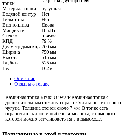
закрытая двусторонняя
топки
Материал топки
чугунная
Водяной контур
Нет
Гильотина
Нет
Вид топлива
Дрова
Мощность
18 кВт
Стекло
прямое
КПД
79 %
Диаметр дымохода
200 мм
Ширина
750 мм
Высота
515 мм
Глубина
525 мм
Вес
162 кг
Описание
Отзывы о товаре
Каминная топка Kratki Oliwia/P Каминная топка с
дополнительным стеклом справа. Отлита она их серого
чугуна. Толщина стенок около 7 мм. В топке есть
ограничитель дров и шиберная заслонка, с помощью
которой можно регулировать тягу в дымоходе.
Популярные в этой категории