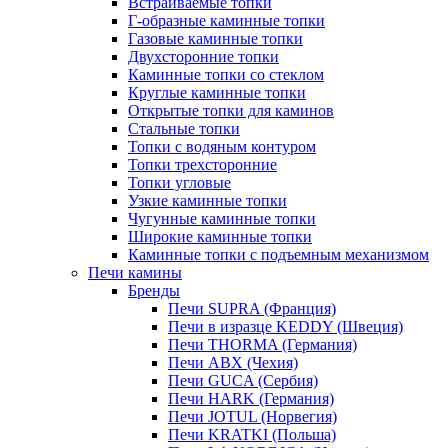
Встраиваемые топки
Г-образные каминные топки
Газовые каминные топки
Двухсторонние топки
Каминные топки со стеклом
Круглые каминные топки
Открытые топки для каминов
Стальные топки
Топки с водяным контуром
Топки трехсторонние
Топки угловые
Узкие каминные топки
Чугунные каминные топки
Широкие каминные топки
Каминные топки с подъемным механизмом
Печи камины
Бренды
Печи SUPRA (Франция)
Печи в изразце KEDDY (Швеция)
Печи THORMA (Германия)
Печи ABX (Чехия)
Печи GUCA (Сербия)
Печи HARK (Германия)
Печи JOTUL (Норвегия)
Печи KRATKI (Польша)