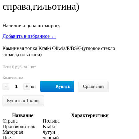
справа,гильотина)
Наличие и цена по запросу
Добавить в избранное ←
Каминная топка Kratki Oliwia/P/BS/G(угловое стекло
справа,гильотина)
Цена 0 руб. за 1 шт
Количество
-
+
шт
Купить
Сравнение
Купить в 1 клик
Название
Характеристики
Страна
Польша
Производитель
Kratki
Материал
чугун
Цвет
черный