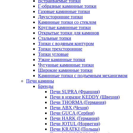
Встраиваемые топки
Г-образные каминные топки
Газовые каминные топки
Двухсторонние топки
Каминные топки со стеклом
Круглые каминные топки
Открытые топки для каминов
Стальные топки
Топки с водяным контуром
Топки трехсторонние
Топки угловые
Узкие каминные топки
Чугунные каминные топки
Широкие каминные топки
Каминные топки с подъемным механизмом
Печи камины
Бренды
Печи SUPRA (Франция)
Печи в изразце KEDDY (Швеция)
Печи THORMA (Германия)
Печи ABX (Чехия)
Печи GUCA (Сербия)
Печи HARK (Германия)
Печи JOTUL (Норвегия)
Печи KRATKI (Польша)