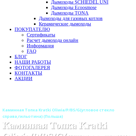
Дымоходы SCHIEDEL UNI
Дымоходы Ecoosmose
Дымоходы TONA
Дымоходы для газовых котлов
Керамические дымоходы
ПОКУПАТЕЛЮ
Сертификаты
Расчет дымохода онлайн
Информация
FAQ
БЛОГ
НАШИ РАБОТЫ
ФОТОГАЛЕРЕЯ
КОНТАКТЫ
АКЦИИ
Главная
Каминные топки
Бренды
Топки KRATKI (Польша)
Каминная Топка Kratki Oliwia/P/BS/G(угловое стекло
справа,гильотина) (Польша)
Каминная Топка Kratki