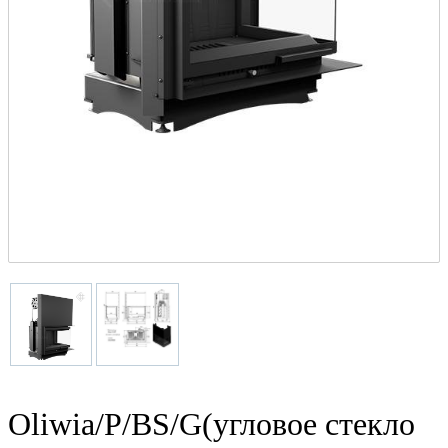
Oliwia/P/BS/G(угловое стекло