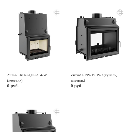
Zuzia/EKO/AQUA/14/W
Zuzia/T/PW/19/W/Z(тунель,
(змеевик)
змеевик)
0 руб.
0 руб.