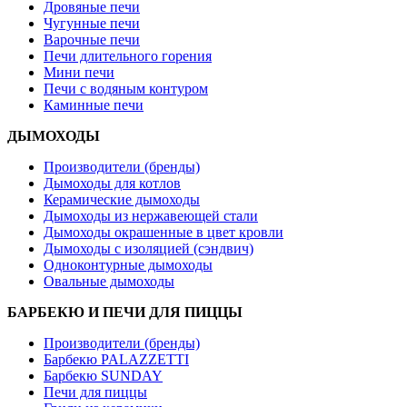
Дровяные печи
Чугунные печи
Варочные печи
Печи длительного горения
Мини печи
Печи с водяным контуром
Каминные печи
ДЫМОХОДЫ
Производители (бренды)
Дымоходы для котлов
Керамические дымоходы
Дымоходы из нержавеющей стали
Дымоходы окрашенные в цвет кровли
Дымоходы с изоляцией (сэндвич)
Одноконтурные дымоходы
Овальные дымоходы
БАРБЕКЮ И ПЕЧИ ДЛЯ ПИЦЦЫ
Производители (бренды)
Барбекю PALAZZETTI
Барбекю SUNDAY
Печи для пиццы