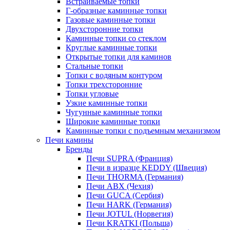
Встраиваемые топки
Г-образные каминные топки
Газовые каминные топки
Двухсторонние топки
Каминные топки со стеклом
Круглые каминные топки
Открытые топки для каминов
Стальные топки
Топки с водяным контуром
Топки трехсторонние
Топки угловые
Узкие каминные топки
Чугунные каминные топки
Широкие каминные топки
Каминные топки с подъемным механизмом
Печи камины
Бренды
Печи SUPRA (Франция)
Печи в изразце KEDDY (Швеция)
Печи THORMA (Германия)
Печи ABX (Чехия)
Печи GUCA (Сербия)
Печи HARK (Германия)
Печи JOTUL (Норвегия)
Печи KRATKI (Польша)