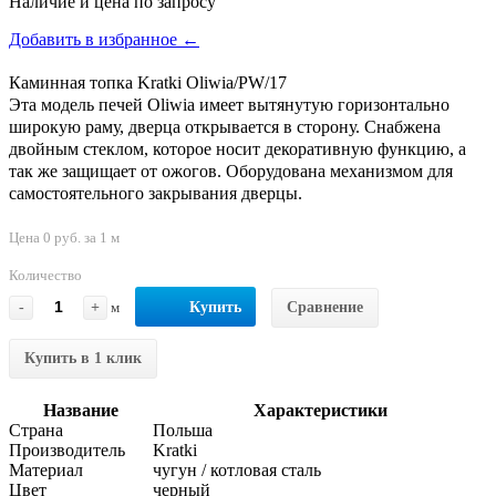
Наличие и цена по запросу
Добавить в избранное ←
Каминная топка Kratki Oliwia/PW/17
Эта модель печей Oliwia имеет вытянутую горизонтально
широкую раму, дверца открывается в сторону. Снабжена
двойным стеклом, которое носит декоративную функцию, а
так же защищает от ожогов. Оборудована механизмом для
самостоятельного закрывания дверцы.
Цена 0 руб. за 1 м
Количество
-
+
м
Купить
Сравнение
Купить в 1 клик
Название
Характеристики
Страна
Польша
Производитель
Kratki
Материал
чугун / котловая сталь
Цвет
черный