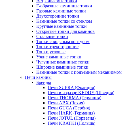
Встраиваемые топки
Г-образные каминные топки
Газовые каминные топки
Двухсторонние топки
Каминные топки со стеклом
Круглые каминные топки
Открытые топки для каминов
Стальные топки
Топки с водяным контуром
Топки трехсторонние
Топки угловые
Узкие каминные топки
Чугунные каминные топки
Широкие каминные топки
Каминные топки с подъемным механизмом
Печи камины
Бренды
Печи SUPRA (Франция)
Печи в изразце KEDDY (Швеция)
Печи THORMA (Германия)
Печи ABX (Чехия)
Печи GUCA (Сербия)
Печи HARK (Германия)
Печи JOTUL (Норвегия)
Печи KRATKI (Польша)