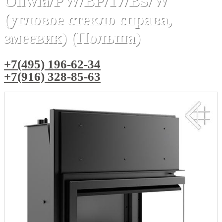
Oliwia/PW/BP/17/BS/W
(угловое стекло справа,
змеевик) (Польша)
+7(495) 196-62-34
+7(916) 328-85-63