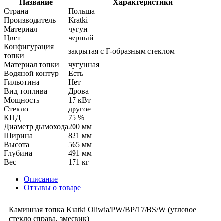
Название
Характеристики
Страна
Польша
Производитель
Kratki
Материал
чугун
Цвет
черный
Конфигурация
закрытая с Г-образным стеклом
топки
Материал топки
чугунная
Водяной контур
Есть
Гильотина
Нет
Вид топлива
Дрова
Мощность
17 кВт
Стекло
другое
КПД
75 %
Диаметр дымохода
200 мм
Ширина
821 мм
Высота
565 мм
Глубина
491 мм
Вес
171 кг
Описание
Отзывы о товаре
Каминная топка Kratki Oliwia/PW/BP/17/BS/W (угловое
стекло справа, змеевик)