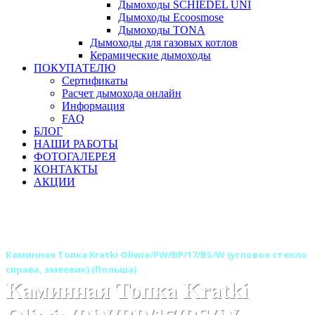
Дымоходы SCHIEDEL UNI
Дымоходы Ecoosmose
Дымоходы TONA
Дымоходы для газовых котлов
Керамические дымоходы
ПОКУПАТЕЛЮ
Сертификаты
Расчет дымохода онлайн
Информация
FAQ
БЛОГ
НАШИ РАБОТЫ
ФОТОГАЛЕРЕЯ
КОНТАКТЫ
АКЦИИ
Главная
Каминные топки
Бренды
Топки KRATKI (Польша)
Каминная Топка Kratki Oliwia/PW/BP/17/BS/W (угловое стекло
справа, змеевик) (Польша)
Каминная Топка Kratki