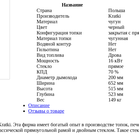
Название
Страна
Польша
Производитель
Kratki
Материал
чугун
Цвет
черный
Конфигурация топки
закрытая с пр
Материал топки
чугунная
Водяной контур
Нет
Гильотина
Нет
Вид топлива
Дрова
Мощность
16 кВт
Стекло
прямое
КПД
70 %
Диаметр дымохода
200 мм
Ширина
652 мм
Высота
515 мм
Глубина
523 мм
Вес
149 кг
Описание
Отзывы о товаре
Kratki. Эта фирма имеет богатый опыт в производстве топок, п
 классической прямоугольной рамой и двойным стеклом. Такое сте