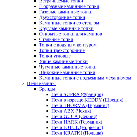
Встраиваемые топки
Г-образные каминные топки
Газовые каминные топки
Двухсторонние топки
Каминные топки со стеклом
Круглые каминные топки
Открытые топки для каминов
Стальные топки
Топки с водяным контуром
Топки трехсторонние
Топки угловые
Узкие каминные топки
Чугунные каминные топки
Широкие каминные топки
Каминные топки с подъемным механизмом
Печи камины
Бренды
Печи SUPRA (Франция)
Печи в изразце KEDDY (Швеция)
Печи THORMA (Германия)
Печи ABX (Чехия)
Печи GUCA (Сербия)
Печи HARK (Германия)
Печи JOTUL (Норвегия)
Печи KRATKI (Польша)