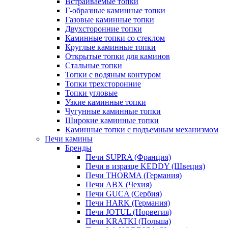
Встраиваемые топки
Г-образные каминные топки
Газовые каминные топки
Двухсторонние топки
Каминные топки со стеклом
Круглые каминные топки
Открытые топки для каминов
Стальные топки
Топки с водяным контуром
Топки трехсторонние
Топки угловые
Узкие каминные топки
Чугунные каминные топки
Широкие каминные топки
Каминные топки с подъемным механизмом
Печи камины
Бренды
Печи SUPRA (Франция)
Печи в изразце KEDDY (Швеция)
Печи THORMA (Германия)
Печи ABX (Чехия)
Печи GUCA (Сербия)
Печи HARK (Германия)
Печи JOTUL (Норвегия)
Печи KRATKI (Польша)