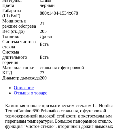
Материал
Сталь
Цвета
черный
Габариты
880x1484-1534x678
(ШхВхГ)
Мощность в
21
режиме обогрева
Вес (от..до)
205
Топливо
Дрова
Система чистого
Есть
стекла
Система
длительного
Есть
горения
Материал топки
стальная с футеровкой
КПД
73
Диаметр дымохода
200
Описание
Отзывы о товаре
Каминная топка с призматическим стеклом La Nordica
TermoCamino 650 Prismatico стальная, с футеровкой
термокерамикой высокой стойкости к экстремальным
перепадам температуры. Большое панорамное стекло,
функция "Чистое стекло", вторичный дожиг дымовых