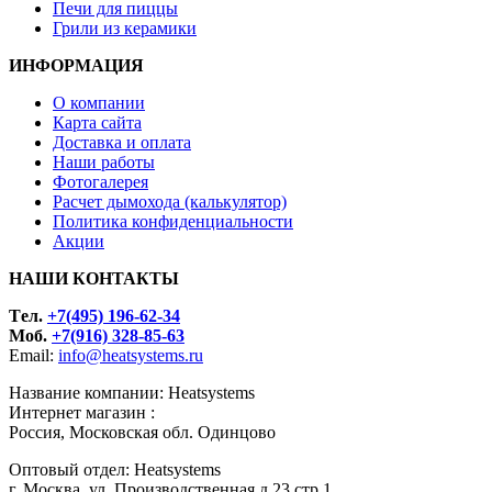
Печи для пиццы
Грили из керамики
ИНФОРМАЦИЯ
О компании
Карта сайта
Доставка и оплата
Наши работы
Фотогалерея
Расчет дымохода (калькулятор)
Политика конфиденциальности
Акции
НАШИ КОНТАКТЫ
Tел.
+7(495) 196-62-34
Моб.
+7(916) 328-85-63
Email:
info@heatsystems.ru
Название компании: Heatsystems
Интернет магазин :
Россия, Московская обл. Одинцово
Оптовый отдел: Heatsystems
г. Москва, ул. Производственная д.23 стр.1