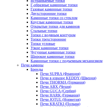
Встраиваемые топки
Г-образные каминные топки
Газовые каминные топки
Двухсторонние топки
Каминные топки со стеклом
Круглые каминные топки
Открытые топки для каминов
Стальные топки
Топки с водяным контуром
Топки трехсторонние
Топки угловые
Узкие каминные топки
Чугунные каминные топки
Широкие каминные топки
Каминные топки с подъемным механизмом
Печи камины
Бренды
Печи SUPRA (Франция)
Печи в изразце KEDDY (Швеция)
Печи THORMA (Германия)
Печи ABX (Чехия)
Печи GUCA (Сербия)
Печи HARK (Германия)
Печи JOTUL (Норвегия)
Печи KRATKI (Польша)