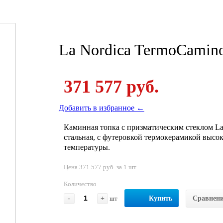
La Nordica TermoCamino
371 577 руб.
Добавить в избранное ←
Каминная топка с призматическим стеклом La 
стальная, с футеровкой термокерамикой высо
температуры.
Цена 371 577 руб. за 1 шт
Количество
-
+
шт
Купить
Сравнен