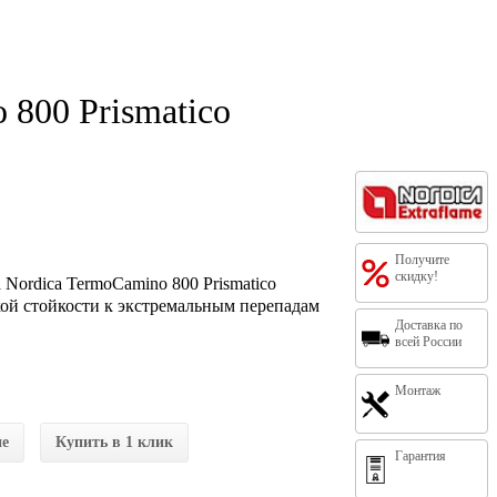
 800 Prismatico
Получите
скидку!
Nordica TermoCamino 800 Prismatico
кой стойкости к экстремальным перепадам
Доставка по
всей России
Монтаж
ие
Купить в 1 клик
Гарантия