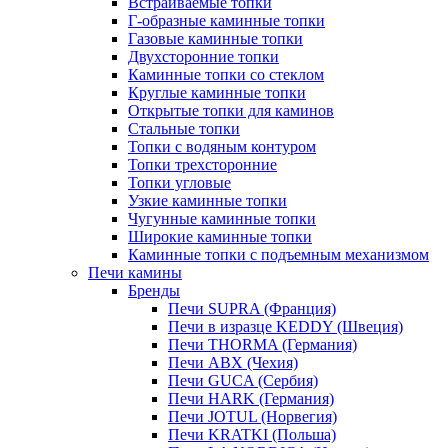
Встраиваемые топки
Г-образные каминные топки
Газовые каминные топки
Двухсторонние топки
Каминные топки со стеклом
Круглые каминные топки
Открытые топки для каминов
Стальные топки
Топки с водяным контуром
Топки трехсторонние
Топки угловые
Узкие каминные топки
Чугунные каминные топки
Широкие каминные топки
Каминные топки с подъемным механизмом
Печи камины
Бренды
Печи SUPRA (Франция)
Печи в изразце KEDDY (Швеция)
Печи THORMA (Германия)
Печи ABX (Чехия)
Печи GUCA (Сербия)
Печи HARK (Германия)
Печи JOTUL (Норвегия)
Печи KRATKI (Польша)