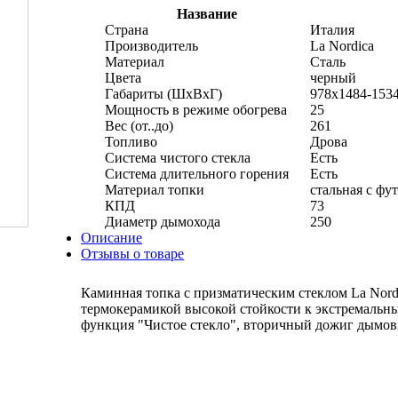
Название
Страна
Италия
Производитель
La Nordica
Материал
Сталь
Цвета
черный
Габариты (ШхВхГ)
978x1484-153
Мощность в режиме обогрева
25
Вес (от..до)
261
Топливо
Дрова
Система чистого стекла
Есть
Система длительного горения
Есть
Материал топки
стальная с фу
КПД
73
Диаметр дымохода
250
Описание
Отзывы о товаре
Каминная топка с призматическим стеклом La Nordi
термокерамикой высокой стойкости к экстремальн
функция "Чистое стекло", вторичный дожиг дымов