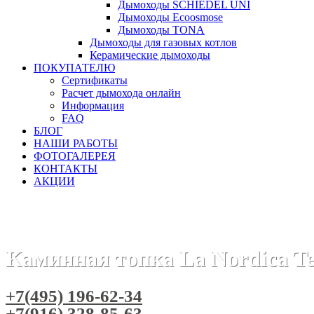
Дымоходы SCHIEDEL UNI
Дымоходы Ecoosmose
Дымоходы TONA
Дымоходы для газовых котлов
Керамические дымоходы
ПОКУПАТЕЛЮ
Сертификаты
Расчет дымохода онлайн
Информация
FAQ
БЛОГ
НАШИ РАБОТЫ
ФОТОГАЛЕРЕЯ
КОНТАКТЫ
АКЦИИ
Главная
Каминные топки
Бренды
Каминные топки La N
Каминная топка La Nordica T
+7(495) 196-62-34
+7(916) 328-85-63