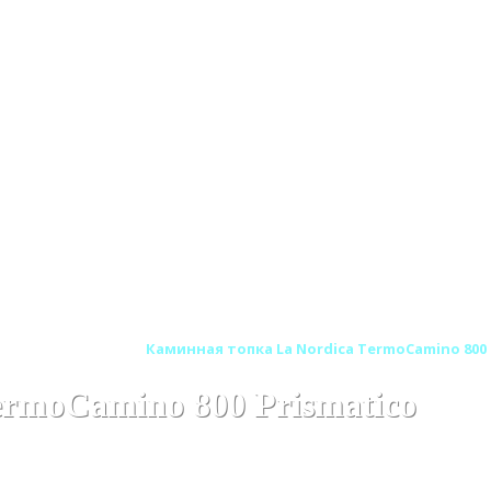
ordica (Италия)
Каминная топка La Nordica TermoCamino 800 
ermoCamino 800 Prismatico