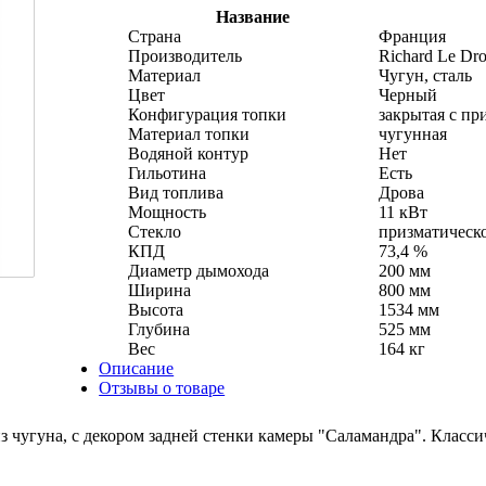
Название
Страна
Франция
Производитель
Richard Le Dro
Материал
Чугун, сталь
Цвет
Черный
Конфигурация топки
закрытая с пр
Материал топки
чугунная
Водяной контур
Нет
Гильотина
Есть
Вид топлива
Дрова
Мощность
11 кВт
Стекло
призматическ
КПД
73,4 %
Диаметр дымохода
200 мм
Ширина
800 мм
Высота
1534 мм
Глубина
525 мм
Вес
164 кг
Описание
Отзывы о товаре
из чугуна, с декором задней стенки камеры "Саламандра". Клас