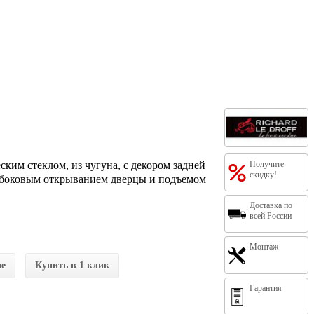
ским стеклом, из чугуна, с декором задней
Получите
скидку!
с боковым открыванием дверцы и подъемом
Доставка по
всей России
Монтаж
ие
Купить в 1 клик
Гарантия