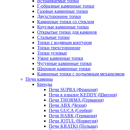
Встраиваемые топки
Г-образные каминные топки
Газовые каминные топки
Двухсторонние топки
Каминные топки со стеклом
Круглые каминные топки
Открытые топки для каминов
Стальные топки
Топки с водяным контуром
Топки трехсторонние
Топки угловые
Узкие каминные топки
Чугунные каминные топки
Широкие каминные топки
Каминные топки с подъемным механизмом
Печи камины
Бренды
Печи SUPRA (Франция)
Печи в изразце KEDDY (Швеция)
Печи THORMA (Германия)
Печи ABX (Чехия)
Печи GUCA (Сербия)
Печи HARK (Германия)
Печи JOTUL (Норвегия)
Печи KRATKI (Польша)