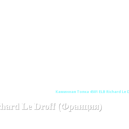
HARD LE DROFF (Франция)
Каминная Топка 4501 ELB Richard Le 
hard Le Droff (Франция)