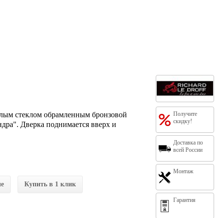
углым стеклом обрамленным бронзовой
Получите
скидку!
ндра". Дверка поднимается вверх и
Доставка по
всей России
Монтаж
ие
Купить в 1 клик
Гарантия