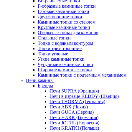
Встраиваемые топки
Г-образные каминные топки
Газовые каминные топки
Двухсторонние топки
Каминные топки со стеклом
Круглые каминные топки
Открытые топки для каминов
Стальные топки
Топки с водяным контуром
Топки трехсторонние
Топки угловые
Узкие каминные топки
Чугунные каминные топки
Широкие каминные топки
Каминные топки с подъемным механизмом
Печи камины
Бренды
Печи SUPRA (Франция)
Печи в изразце KEDDY (Швеция)
Печи THORMA (Германия)
Печи ABX (Чехия)
Печи GUCA (Сербия)
Печи HARK (Германия)
Печи JOTUL (Норвегия)
Печи KRATKI (Польша)