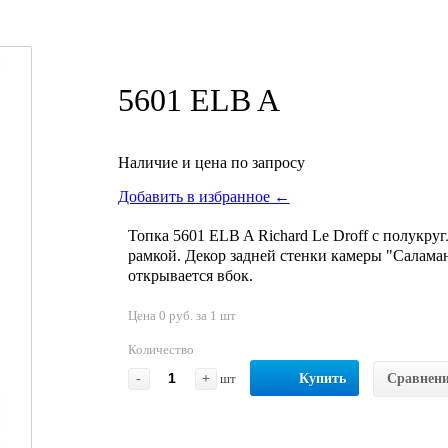
5601 ELB A
Наличие и цена по запросу
Добавить в избранное ←
Топка 5601 ELB A Richard Le Droff с полукр
рамкой. Декор задней стенки камеры "Салама
открывается вбок.
Цена 0 руб. за 1 шт
Количество
-
+
шт
Купить
Сравнен