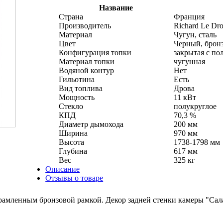
Название
Страна
Франция
Производитель
Richard Le Dro
Материал
Чугун, сталь
Цвет
Черный, брон
Конфигурация топки
закрытая с по
Материал топки
чугунная
Водяной контур
Нет
Гильотина
Есть
Вид топлива
Дрова
Мощность
11 кВт
Стекло
полукруглое
КПД
70,3 %
Диаметр дымохода
200 мм
Ширина
970 мм
Высота
1738-1798 мм
Глубина
617 мм
Вес
325 кг
Описание
Отзывы о товаре
брамленным бронзовой рамкой. Декор задней стенки камеры "Сал