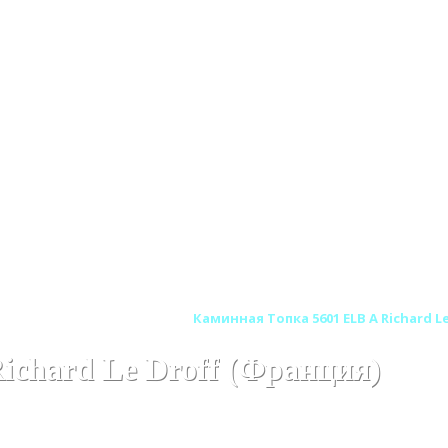
HARD LE DROFF (Франция)
Каминная Топка 5601 ELB A Richard L
ichard Le Droff (Франция)