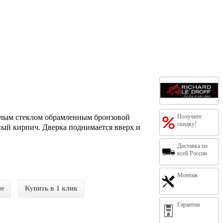
углым стеклом обрамленным бронзовой
Получите
скидку!
ый кирпич. Дверка поднимается вверх и
Доставка по
всей России
Монтаж
ие
Купить в 1 клик
Гарантия