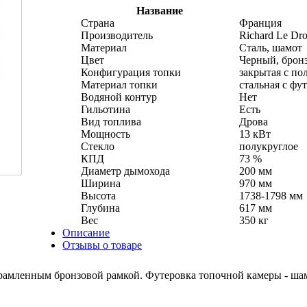
Название
Страна
Франция
Производитель
Richard Le Dro
Материал
Сталь, шамот
Цвет
Черный, брон
Конфигурация топки
закрытая с по
Материал топки
стальная с фу
Водяной контур
Нет
Гильотина
Есть
Вид топлива
Дрова
Мощность
13 кВт
Стекло
полукруглое
КПД
73 %
Диаметр дымохода
200 мм
Ширина
970 мм
Высота
1738-1798 мм
Глубина
617 мм
Вес
350 кг
Описание
Отзывы о товаре
обрамленным бронзовой рамкой. Футеровка топочной камеры - ша