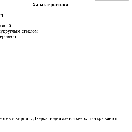
Характеристики
ff
зовый
лукруглым стеклом
теровкой
мотный кирпич. Дверка поднимается вверх и открывается