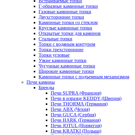
Встраиваемые топки
Г-образные каминные топки
Газовые каминные топки
Двухсторонние топки
Каминные топки со стеклом
Круглые каминные топки
Открытые топки для каминов
Стальные топки
Топки с водяным контуром
Топки трехсторонние
Топки угловые
Узкие каминные топки
Чугунные каминные топки
Широкие каминные топки
Каминные топки с подъемным механизмом
Печи камины
Бренды
Печи SUPRA (Франция)
Печи в изразце KEDDY (Швеция)
Печи THORMA (Германия)
Печи ABX (Чехия)
Печи GUCA (Сербия)
Печи HARK (Германия)
Печи JOTUL (Норвегия)
Печи KRATKI (Польша)