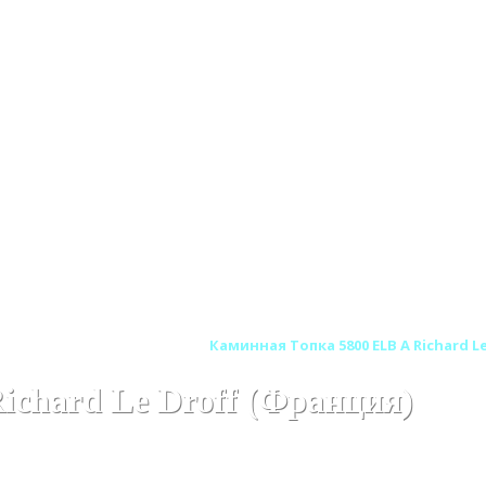
HARD LE DROFF (Франция)
Каминная Топка 5800 ELB A Richard L
ichard Le Droff (Франция)