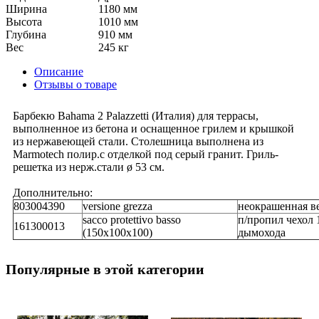
Ширина
1180 мм
Высота
1010 мм
Глубина
910 мм
Вес
245 кг
Описание
Отзывы о товаре
Барбекю Bahama 2 Palazzetti (Италия) для террасы,
выполненное из бетона и оснащенное грилем и крышкой
из нержавеющей стали. Столешница выполнена из
Marmotech полир.c отделкой под серый гранит. Гриль-
решетка из нерж.стали ø 53 см.
Дополнительно:
803004390
versione grezza
неокрашенная в
sacco protettivo basso
п/пропил чехол 
161300013
(150x100x100)
дымохода
Популярные в этой категории