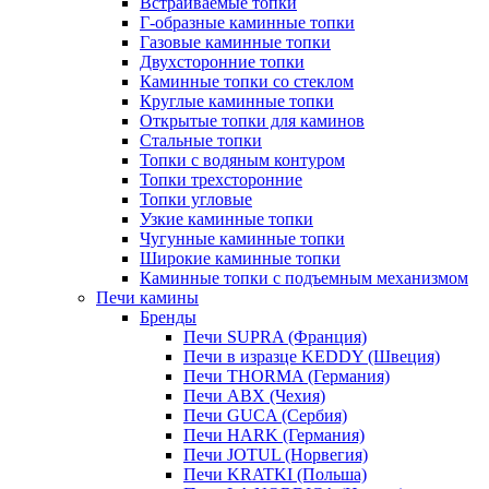
Встраиваемые топки
Г-образные каминные топки
Газовые каминные топки
Двухсторонние топки
Каминные топки со стеклом
Круглые каминные топки
Открытые топки для каминов
Стальные топки
Топки с водяным контуром
Топки трехсторонние
Топки угловые
Узкие каминные топки
Чугунные каминные топки
Широкие каминные топки
Каминные топки с подъемным механизмом
Печи камины
Бренды
Печи SUPRA (Франция)
Печи в изразце KEDDY (Швеция)
Печи THORMA (Германия)
Печи ABX (Чехия)
Печи GUCA (Сербия)
Печи HARK (Германия)
Печи JOTUL (Норвегия)
Печи KRATKI (Польша)