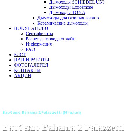
Дымоходы SCHIEDEL UNI
Дымоходы Ecoosmose
Дымоходы TONA
Дымоходы для газовых котлов
Керамические дымоходы
ПОКУПАТЕЛЮ
Сертификаты
Расчет дымохода онлайн
Информация
FAQ
БЛОГ
НАШИ РАБОТЫ
ФОТОГАЛЕРЕЯ
КОНТАКТЫ
АКЦИИ
Главная
Барбекю-грили
Бренды
Барбекю и печи Palazzetti (Италия)
Печи барбекю Palazzetti (Италия)
Барбекю Bahama 2 Palazzetti (Италия)
Барбекю Bahama 2 Palazzetti