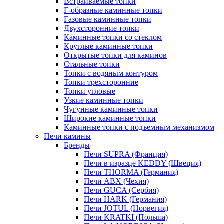
Встраиваемые топки
Г-образные каминные топки
Газовые каминные топки
Двухсторонние топки
Каминные топки со стеклом
Круглые каминные топки
Открытые топки для каминов
Стальные топки
Топки с водяным контуром
Топки трехсторонние
Топки угловые
Узкие каминные топки
Чугунные каминные топки
Широкие каминные топки
Каминные топки с подъемным механизмом
Печи камины
Бренды
Печи SUPRA (Франция)
Печи в изразце KEDDY (Швеция)
Печи THORMA (Германия)
Печи ABX (Чехия)
Печи GUCA (Сербия)
Печи HARK (Германия)
Печи JOTUL (Норвегия)
Печи KRATKI (Польша)