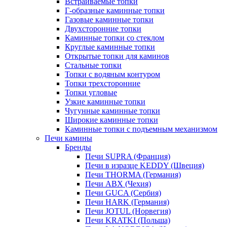
Встраиваемые топки
Г-образные каминные топки
Газовые каминные топки
Двухсторонние топки
Каминные топки со стеклом
Круглые каминные топки
Открытые топки для каминов
Стальные топки
Топки с водяным контуром
Топки трехсторонние
Топки угловые
Узкие каминные топки
Чугунные каминные топки
Широкие каминные топки
Каминные топки с подъемным механизмом
Печи камины
Бренды
Печи SUPRA (Франция)
Печи в изразце KEDDY (Швеция)
Печи THORMA (Германия)
Печи ABX (Чехия)
Печи GUCA (Сербия)
Печи HARK (Германия)
Печи JOTUL (Норвегия)
Печи KRATKI (Польша)