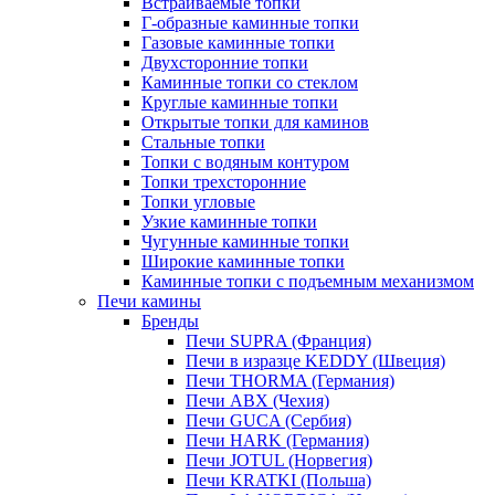
Встраиваемые топки
Г-образные каминные топки
Газовые каминные топки
Двухсторонние топки
Каминные топки со стеклом
Круглые каминные топки
Открытые топки для каминов
Стальные топки
Топки с водяным контуром
Топки трехсторонние
Топки угловые
Узкие каминные топки
Чугунные каминные топки
Широкие каминные топки
Каминные топки с подъемным механизмом
Печи камины
Бренды
Печи SUPRA (Франция)
Печи в изразце KEDDY (Швеция)
Печи THORMA (Германия)
Печи ABX (Чехия)
Печи GUCA (Сербия)
Печи HARK (Германия)
Печи JOTUL (Норвегия)
Печи KRATKI (Польша)