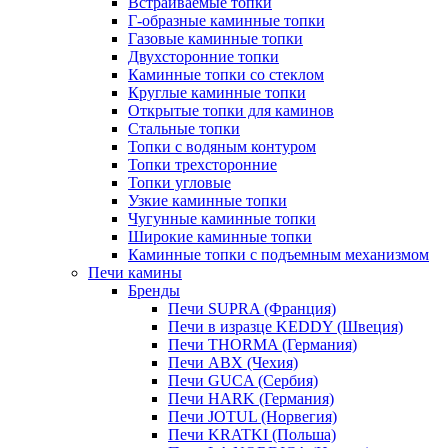
Встраиваемые топки
Г-образные каминные топки
Газовые каминные топки
Двухсторонние топки
Каминные топки со стеклом
Круглые каминные топки
Открытые топки для каминов
Стальные топки
Топки с водяным контуром
Топки трехсторонние
Топки угловые
Узкие каминные топки
Чугунные каминные топки
Широкие каминные топки
Каминные топки с подъемным механизмом
Печи камины
Бренды
Печи SUPRA (Франция)
Печи в изразце KEDDY (Швеция)
Печи THORMA (Германия)
Печи ABX (Чехия)
Печи GUCA (Сербия)
Печи HARK (Германия)
Печи JOTUL (Норвегия)
Печи KRATKI (Польша)