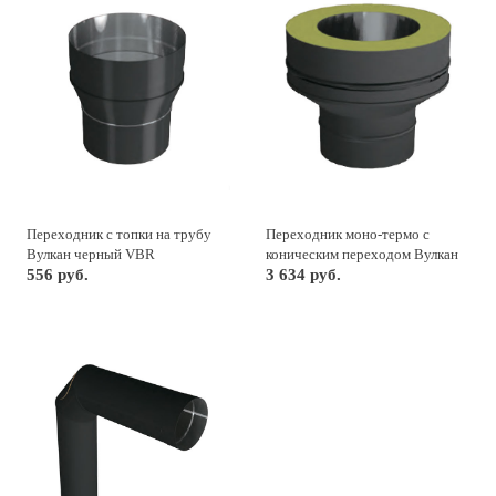
Переходник с топки на трубу
Переходник моно-термо с
Вулкан черный VBR
коническим переходом Вулкан
556 руб.
черный VBR
3 634 руб.