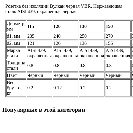
Розетка без изоляции Вулкан черная VBR, Нержавеющая
сталь AISI 439, окрашенная чёрная.
Диаметр,
115
120
130
150
мм
d1, мм
235
240
250
270
d2, мм
121
126
136
156
Марка
AISI 439,
AISI 439,
AISI 439,
AISI 439,
стали
окрашенная
окрашенная
окрашенная
окрашенная
Толщина
0.8
0.8
0.8
0.8
стали
Цвет
Черный
Черный
Черный
Черный
Вес
брутто,
0.2
0.12
0.2
0.2
кг
Популярные в этой категории