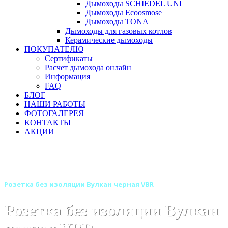
Дымоходы SCHIEDEL UNI
Дымоходы Ecoosmose
Дымоходы TONA
Дымоходы для газовых котлов
Керамические дымоходы
ПОКУПАТЕЛЮ
Сертификаты
Расчет дымохода онлайн
Информация
FAQ
БЛОГ
НАШИ РАБОТЫ
ФОТОГАЛЕРЕЯ
КОНТАКТЫ
АКЦИИ
Главная
Дымоходы
Бренды
Дымоходы Вулкан
Дымоход Вулкан черного цвета VBR
Розетка без изоляции Вулкан черная VBR
Розетка без изоляции Вулкан