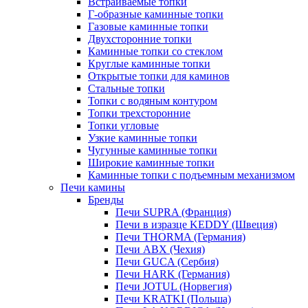
Встраиваемые топки
Г-образные каминные топки
Газовые каминные топки
Двухсторонние топки
Каминные топки со стеклом
Круглые каминные топки
Открытые топки для каминов
Стальные топки
Топки с водяным контуром
Топки трехсторонние
Топки угловые
Узкие каминные топки
Чугунные каминные топки
Широкие каминные топки
Каминные топки с подъемным механизмом
Печи камины
Бренды
Печи SUPRA (Франция)
Печи в изразце KEDDY (Швеция)
Печи THORMA (Германия)
Печи ABX (Чехия)
Печи GUCA (Сербия)
Печи HARK (Германия)
Печи JOTUL (Норвегия)
Печи KRATKI (Польша)