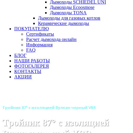
Дымоходы SCHIEDEL UNI
Дымоходы Ecoosmose
Дымоходы TONA
Дымоходы для газовых котлов
Керамические дымоходы
ПОКУПАТЕЛЮ
Сертификаты
Расчет дымохода онлайн
Информация
FAQ
БЛОГ
НАШИ РАБОТЫ
ФОТОГАЛЕРЕЯ
КОНТАКТЫ
АКЦИИ
Главная
Дымоходы
Бренды
Дымоходы Вулкан
Дымоход Вулкан черного цвета VBR
Тройник 87° с изоляцией Вулкан черный VBR
Тройник 87° с изоляцией