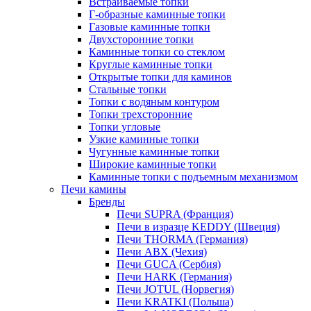
Встраиваемые топки
Г-образные каминные топки
Газовые каминные топки
Двухсторонние топки
Каминные топки со стеклом
Круглые каминные топки
Открытые топки для каминов
Стальные топки
Топки с водяным контуром
Топки трехсторонние
Топки угловые
Узкие каминные топки
Чугунные каминные топки
Широкие каминные топки
Каминные топки с подъемным механизмом
Печи камины
Бренды
Печи SUPRA (Франция)
Печи в изразце KEDDY (Швеция)
Печи THORMA (Германия)
Печи ABX (Чехия)
Печи GUCA (Сербия)
Печи HARK (Германия)
Печи JOTUL (Норвегия)
Печи KRATKI (Польша)