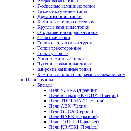
Встраиваемые топки
Г-образные каминные топки
Газовые каминные топки
Двухсторонние топки
Каминные топки со стеклом
Круглые каминные топки
Открытые топки для каминов
Стальные топки
Топки с водяным контуром
Топки трехсторонние
Топки угловые
Узкие каминные топки
Чугунные каминные топки
Широкие каминные топки
Каминные топки с подъемным механизмом
Печи камины
Бренды
Печи SUPRA (Франция)
Печи в изразце KEDDY (Швеция)
Печи THORMA (Германия)
Печи ABX (Чехия)
Печи GUCA (Сербия)
Печи HARK (Германия)
Печи JOTUL (Норвегия)
Печи KRATKI (Польша)