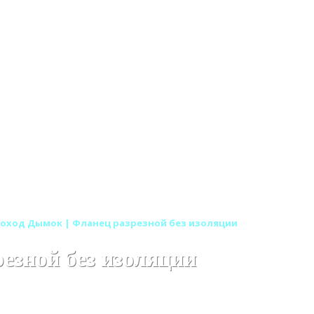
оход Дымок | Фланец разрезной без изоляции
езной без изоляции