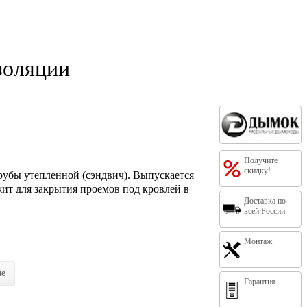
золяции
Получите
скидку!
рубы утепленной (сэндвич). Выпускается
жит для закрытия проемов под кровлей в
Доставка по
всей России
Монтаж
ие
Гарантия