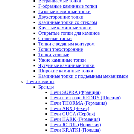
Встраиваемые топки
Г-образные каминные топки
Газовые каминные топки
Двухсторонние топки
Каминные топки со стеклом
Круглые каминные топки
Открытые топки для каминов
Стальные топки
Топки с водяным контуром
Топки трехсторонние
Топки угловые
Узкие каминные топки
Чугунные каминные топки
Широкие каминные топки
Каминные топки с подъемным механизмом
Печи камины
Бренды
Печи SUPRA (Франция)
Печи в изразце KEDDY (Швеция)
Печи THORMA (Германия)
Печи ABX (Чехия)
Печи GUCA (Сербия)
Печи HARK (Германия)
Печи JOTUL (Норвегия)
Печи KRATKI (Польша)