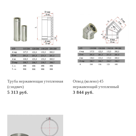
Труба нержавеющая утепленная
Отвод (колено) 45
(сэндвич)
нержавеющий утепленный
5 313 руб.
(сэндвич)
3 844 руб.