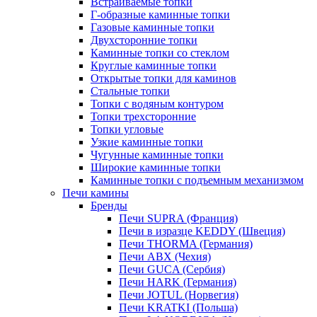
Встраиваемые топки
Г-образные каминные топки
Газовые каминные топки
Двухсторонние топки
Каминные топки со стеклом
Круглые каминные топки
Открытые топки для каминов
Стальные топки
Топки с водяным контуром
Топки трехсторонние
Топки угловые
Узкие каминные топки
Чугунные каминные топки
Широкие каминные топки
Каминные топки с подъемным механизмом
Печи камины
Бренды
Печи SUPRA (Франция)
Печи в изразце KEDDY (Швеция)
Печи THORMA (Германия)
Печи ABX (Чехия)
Печи GUCA (Сербия)
Печи HARK (Германия)
Печи JOTUL (Норвегия)
Печи KRATKI (Польша)