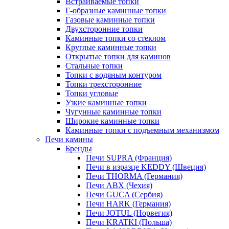
Встраиваемые топки
Г-образные каминные топки
Газовые каминные топки
Двухсторонние топки
Каминные топки со стеклом
Круглые каминные топки
Открытые топки для каминов
Стальные топки
Топки с водяным контуром
Топки трехсторонние
Топки угловые
Узкие каминные топки
Чугунные каминные топки
Широкие каминные топки
Каминные топки с подъемным механизмом
Печи камины
Бренды
Печи SUPRA (Франция)
Печи в изразце KEDDY (Швеция)
Печи THORMA (Германия)
Печи ABX (Чехия)
Печи GUCA (Сербия)
Печи HARK (Германия)
Печи JOTUL (Норвегия)
Печи KRATKI (Польша)