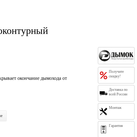
оконтурный
Получите
скидку!
рывает окончание дымохода от
Доставка по
всей России
Монтаж
ие
Гарантия