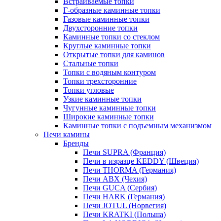
Встраиваемые топки
Г-образные каминные топки
Газовые каминные топки
Двухсторонние топки
Каминные топки со стеклом
Круглые каминные топки
Открытые топки для каминов
Стальные топки
Топки с водяным контуром
Топки трехсторонние
Топки угловые
Узкие каминные топки
Чугунные каминные топки
Широкие каминные топки
Каминные топки с подъемным механизмом
Печи камины
Бренды
Печи SUPRA (Франция)
Печи в изразце KEDDY (Швеция)
Печи THORMA (Германия)
Печи ABX (Чехия)
Печи GUCA (Сербия)
Печи HARK (Германия)
Печи JOTUL (Норвегия)
Печи KRATKI (Польша)