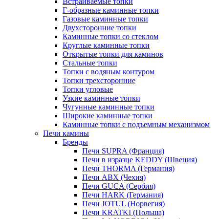
Встраиваемые топки
Г-образные каминные топки
Газовые каминные топки
Двухсторонние топки
Каминные топки со стеклом
Круглые каминные топки
Открытые топки для каминов
Стальные топки
Топки с водяным контуром
Топки трехсторонние
Топки угловые
Узкие каминные топки
Чугунные каминные топки
Широкие каминные топки
Каминные топки с подъемным механизмом
Печи камины
Бренды
Печи SUPRA (Франция)
Печи в изразце KEDDY (Швеция)
Печи THORMA (Германия)
Печи ABX (Чехия)
Печи GUCA (Сербия)
Печи HARK (Германия)
Печи JOTUL (Норвегия)
Печи KRATKI (Польша)