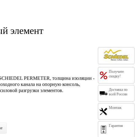
й элемент
Получите
скидку!
 SCHIEDEL PERMETER, толщина изоляции -
моходного канала на опорную консоль,
Доставка по
силовой разгрузки элементов.
всей России
Монтаж
Гарантия
ие