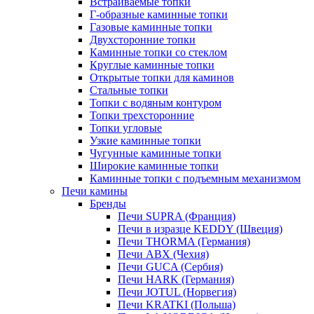
Встраиваемые топки
Г-образные каминные топки
Газовые каминные топки
Двухсторонние топки
Каминные топки со стеклом
Круглые каминные топки
Открытые топки для каминов
Стальные топки
Топки с водяным контуром
Топки трехсторонние
Топки угловые
Узкие каминные топки
Чугунные каминные топки
Широкие каминные топки
Каминные топки с подъемным механизмом
Печи камины
Бренды
Печи SUPRA (Франция)
Печи в изразце KEDDY (Швеция)
Печи THORMA (Германия)
Печи ABX (Чехия)
Печи GUCA (Сербия)
Печи HARK (Германия)
Печи JOTUL (Норвегия)
Печи KRATKI (Польша)