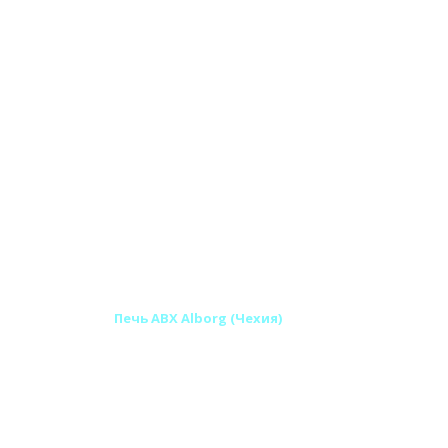
и-камины ABX
Печь ABX Alborg (Чехия)