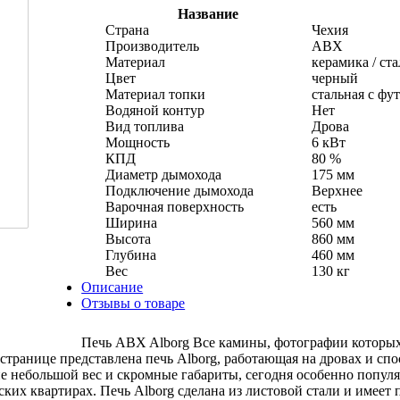
Название
Страна
Чехия
Производитель
АВХ
Материал
керамика / ста
Цвет
черный
Материал топки
стальная с фу
Водяной контур
Нет
Вид топлива
Дрова
Мощность
6 кВт
КПД
80 %
Диаметр дымохода
175 мм
Подключение дымохода
Верхнее
Варочная поверхность
есть
Ширина
560 мм
Высота
860 мм
Глубина
460 мм
Вес
130 кг
Описание
Отзывы о товаре
Печь ABX Alborg Все камины, фотографии которых
ранице представлена печь Alborg, работающая на дровах и спосо
е небольшой вес и скромные габариты, сегодня особенно популя
ских квартирах. Печь Alborg сделана из листовой стали и имеет