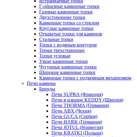
Встраиваемые топки
Г-образные каминные топки
Газовые каминные топки
Двухсторонние топки
Каминные топки со стеклом
Круглые каминные топки
Открытые топки для каминов
Стальные топки
Топки с водяным контуром
Топки трехсторонние
Топки угловые
Узкие каминные топки
Чугунные каминные топки
Широкие каминные топки
Каминные топки с подъемным механизмом
Печи камины
Бренды
Печи SUPRA (Франция)
Печи в изразце KEDDY (Швеция)
Печи THORMA (Германия)
Печи ABX (Чехия)
Печи GUCA (Сербия)
Печи HARK (Германия)
Печи JOTUL (Норвегия)
Печи KRATKI (Польша)