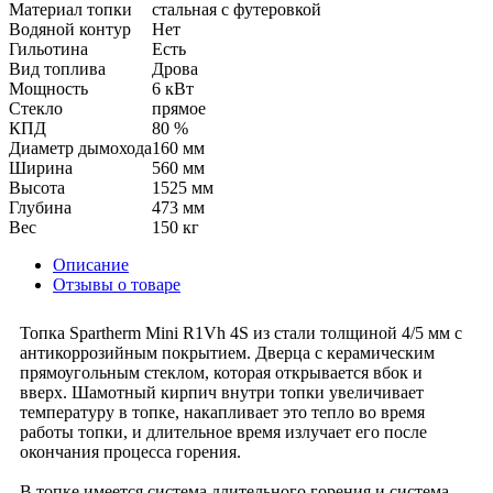
Материал топки
стальная с футеровкой
Водяной контур
Нет
Гильотина
Есть
Вид топлива
Дрова
Мощность
6 кВт
Стекло
прямое
КПД
80 %
Диаметр дымохода
160 мм
Ширина
560 мм
Высота
1525 мм
Глубина
473 мм
Вес
150 кг
Описание
Отзывы о товаре
Топка Spartherm Mini R1Vh 4S из стали толщиной 4/5 мм с
антикоррозийным покрытием. Дверца с керамическим
прямоугольным стеклом, которая открывается вбок и
вверх. Шамотный кирпич внутри топки увеличивает
температуру в топке, накапливает это тепло во время
работы топки, и длительное время излучает его после
окончания процесса горения.
В топке имеется система длительного горения и система