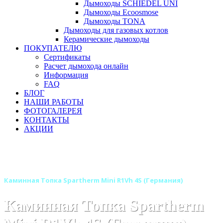
Дымоходы SCHIEDEL UNI
Дымоходы Ecoosmose
Дымоходы TONA
Дымоходы для газовых котлов
Керамические дымоходы
ПОКУПАТЕЛЮ
Сертификаты
Расчет дымохода онлайн
Информация
FAQ
БЛОГ
НАШИ РАБОТЫ
ФОТОГАЛЕРЕЯ
КОНТАКТЫ
АКЦИИ
Главная
Каминные топки
Бренды
Каминные топки SPARTHERM (Шпартерм)
Каминная Топка Spartherm Mini R1Vh 4S (Германия)
Каминная Топка Spartherm