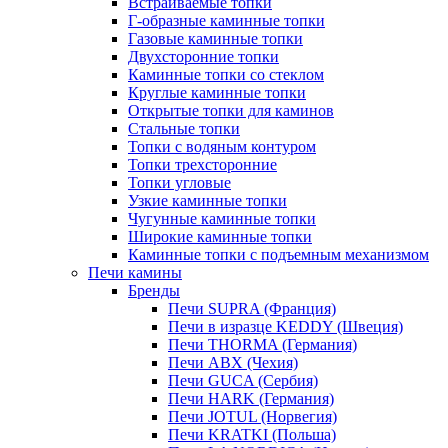
Встраиваемые топки
Г-образные каминные топки
Газовые каминные топки
Двухсторонние топки
Каминные топки со стеклом
Круглые каминные топки
Открытые топки для каминов
Стальные топки
Топки с водяным контуром
Топки трехсторонние
Топки угловые
Узкие каминные топки
Чугунные каминные топки
Широкие каминные топки
Каминные топки с подъемным механизмом
Печи камины
Бренды
Печи SUPRA (Франция)
Печи в изразце KEDDY (Швеция)
Печи THORMA (Германия)
Печи ABX (Чехия)
Печи GUCA (Сербия)
Печи HARK (Германия)
Печи JOTUL (Норвегия)
Печи KRATKI (Польша)