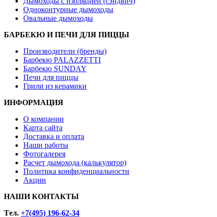
Дымоходы с изоляцией (сэндвич)
Одноконтурные дымоходы
Овальные дымоходы
БАРБЕКЮ И ПЕЧИ ДЛЯ ПИЦЦЫ
Производители (бренды)
Барбекю PALAZZETTI
Барбекю SUNDAY
Печи для пиццы
Грили из керамики
ИНФОРМАЦИЯ
О компании
Карта сайта
Доставка и оплата
Наши работы
Фотогалерея
Расчет дымохода (калькулятор)
Политика конфиденциальности
Акции
НАШИ КОНТАКТЫ
Tел.
+7(495) 196-62-34