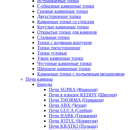
Встраиваемые топки
Г-образные каминные топки
Газовые каминные топки
Двухсторонние топки
Каминные топки со стеклом
Круглые каминные топки
Открытые топки для каминов
Стальные топки
Топки с водяным контуром
Топки трехсторонние
Топки угловые
Узкие каминные топки
Чугунные каминные топки
Широкие каминные топки
Каминные топки с подъемным механизмом
Печи камины
Бренды
Печи SUPRA (Франция)
Печи в изразце KEDDY (Швеция)
Печи THORMA (Германия)
Печи ABX (Чехия)
Печи GUCA (Сербия)
Печи HARK (Германия)
Печи JOTUL (Норвегия)
Печи KRATKI (Польша)