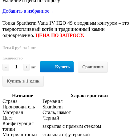
Наличие и цена по запросу
Добавить в избранное ←
Топка Spartherm Varia 1V H2O 4S с водяным контуром – это
твердотопливный котёл и традиционный камин
одновременно.
ЦЕНА ПО ЗАПРОСУ.
Цена 0 руб. за 1 шт
Количество
-
+
шт
Купить
Сравнение
Купить в 1 клик
Название
Характеристики
Страна
Германия
Производитель
Spartherm
Материал
Сталь, шамот
Цвет
Черный
Конфигурация
закрытая с прямым стеклом
топки
Материал топки
стальная с футеровкой