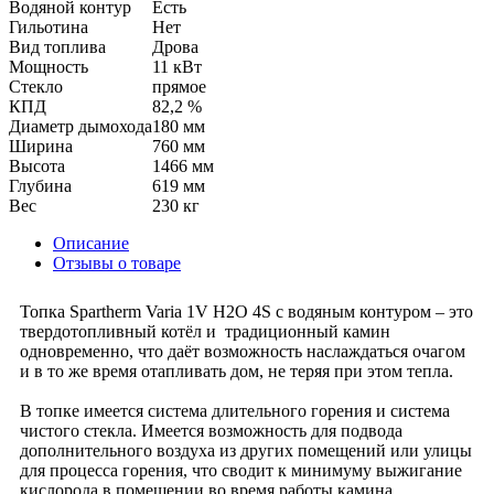
Водяной контур
Есть
Гильотина
Нет
Вид топлива
Дрова
Мощность
11 кВт
Стекло
прямое
КПД
82,2 %
Диаметр дымохода
180 мм
Ширина
760 мм
Высота
1466 мм
Глубина
619 мм
Вес
230 кг
Описание
Отзывы о товаре
Топка Spartherm Varia 1V H2O 4S с водяным контуром – это
твердотопливный котёл и традиционный камин
одновременно, что даёт возможность наслаждаться очагом
и в то же время отапливать дом, не теряя при этом тепла.
В топке имеется система длительного горения и система
чистого стекла. Имеется возможность для подвода
дополнительного воздуха из других помещений или улицы
для процесса горения, что сводит к минимуму выжигание
кислорода в помещении во время работы камина.