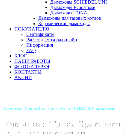
Дымоходы SCHIEDEL UNI
Дымоходы Ecoosmose
Дымоходы TONA
Дымоходы для газовых котлов
Керамические дымоходы
ПОКУПАТЕЛЮ
Сертификаты
Расчет дымохода онлайн
Информация
FAQ
БЛОГ
НАШИ РАБОТЫ
ФОТОГАЛЕРЕЯ
КОНТАКТЫ
АКЦИИ
Главная
Каминные топки
Бренды
Каминные топки SPARTHERM (Шпартерм)
Каминная Топка Spartherm Varia 1V H2O 4S (Германия)
Каминная Топка Spartherm