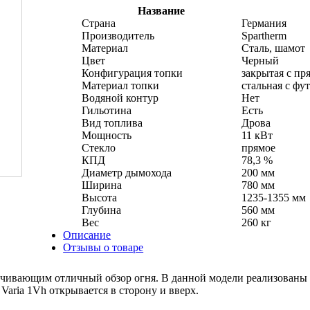
Название
Страна
Германия
Производитель
Spartherm
Материал
Сталь, шамот
Цвет
Черный
Конфигурация топки
закрытая с пр
Материал топки
стальная с фу
Водяной контур
Нет
Гильотина
Есть
Вид топлива
Дрова
Мощность
11 кВт
Стекло
прямое
КПД
78,3 %
Диаметр дымохода
200 мм
Ширина
780 мм
Высота
1235-1355 мм
Глубина
560 мм
Вес
260 кг
Описание
Отзывы о товаре
печивающим отличный обзор огня. В данной модели реализованы 
Varia 1Vh открывается в сторону и вверх.