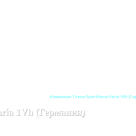
ARTHERM (Шпартерм)
Каминная Топка Spartherm Varia 1Vh (Г
ria 1Vh (Германия)