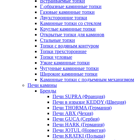
Встраиваемые топки
Г-образные каминные топки
Газовые каминные топки
Двухсторонние топки
Каминные топки со стеклом
Круглые каминные топки
Открытые топки для каминов
Стальные топки
Топки с водяным контуром
Топки трехсторонние
Топки угловые
Узкие каминные топки
Чугунные каминные топки
Широкие каминные топки
Каминные топки с подъемным механизмом
Печи камины
Бренды
Печи SUPRA (Франция)
Печи в изразце KEDDY (Швеция)
Печи THORMA (Германия)
Печи ABX (Чехия)
Печи GUCA (Сербия)
Печи HARK (Германия)
Печи JOTUL (Норвегия)
Печи KRATKI (Польша)