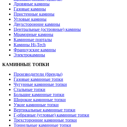
Дровяные камины
Газовые камины
Пристенные камины
Угловые камины
Двухсторонние камины
Центральные (островные) камины
Мраморные камины
Каминные порталы
Камины Hi-Tech
Французские камины
Электрокамины
КАМИННЫЕ ТОПКИ
Производители (бренды)
Газовые каминные топки
Чугунные каминные топки
Стальные топки
Большие каминные топки
Широкие каминные топки
Узкие каминные топки
Вертикальные каминные топки
Г-образные (угловые) каминные топки
Трехсторонние каминные топки
Тоннельные каминные топки