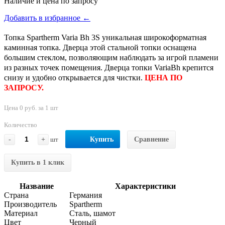
Наличие и цена по запросу
Добавить в избранное ←
Топка Spartherm Varia Bh 3S уникальная широкоформатная
каминная топка. Дверца этой стальной топки оснащена
большим стеклом, позволяющим наблюдать за игрой пламени
из разных точек помещения. Дверца топки VariaBh крепится
снизу и удобно открывается для чистки.
ЦЕНА ПО
ЗАПРОСУ.
Цена 0 руб. за 1 шт
Количество
-
+
шт
Купить
Сравнение
Купить в 1 клик
Название
Характеристики
Страна
Германия
Производитель
Spartherm
Материал
Сталь, шамот
Цвет
Черный