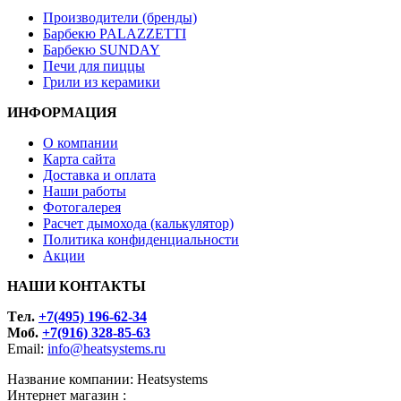
Производители (бренды)
Барбекю PALAZZETTI
Барбекю SUNDAY
Печи для пиццы
Грили из керамики
ИНФОРМАЦИЯ
О компании
Карта сайта
Доставка и оплата
Наши работы
Фотогалерея
Расчет дымохода (калькулятор)
Политика конфиденциальности
Акции
НАШИ КОНТАКТЫ
Tел.
+7(495) 196-62-34
Моб.
+7(916) 328-85-63
Email:
info@heatsystems.ru
Название компании: Heatsystems
Интернет магазин :