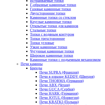
Встраиваемые топки
Г-образные каминные топки
Газовые каминные топки
Двухсторонние топки
Каминные топки со стеклом
Круглые каминные топки
Открытые топки для каминов
Стальные топки
Топки с водяным контуром
Топки трехсторонние
Топки угловые
Узкие каминные топки
Чугунные каминные топки
Широкие каминные топки
Каминные топки с подъемным механизмом
Печи камины
Бренды
Печи SUPRA (Франция)
Печи в изразце KEDDY (Швеция)
Печи THORMA (Германия)
Печи ABX (Чехия)
Печи GUCA (Сербия)
Печи HARK (Германия)
Печи JOTUL (Норвегия)
Печи KRATKI (Польша)