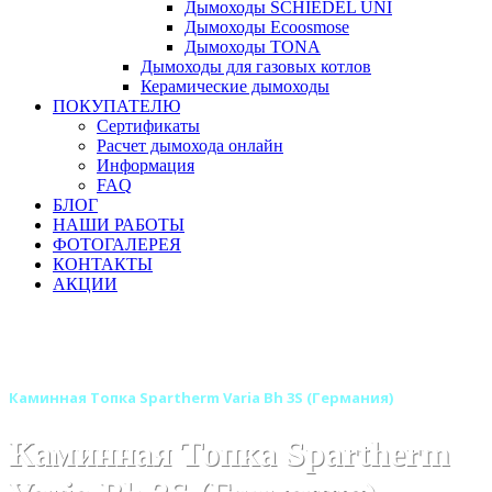
Дымоходы SCHIEDEL UNI
Дымоходы Ecoosmose
Дымоходы TONA
Дымоходы для газовых котлов
Керамические дымоходы
ПОКУПАТЕЛЮ
Сертификаты
Расчет дымохода онлайн
Информация
FAQ
БЛОГ
НАШИ РАБОТЫ
ФОТОГАЛЕРЕЯ
КОНТАКТЫ
АКЦИИ
Главная
Каминные топки
Бренды
Каминные топки SPARTHERM (Шпартерм)
Каминная Топка Spartherm Varia Bh 3S (Германия)
Каминная Топка Spartherm