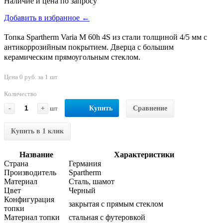
Наличие и цена по запросу
Добавить в избранное ←
Топка Spartherm Varia M 60h 4S из стали толщиной 4/5 мм с
антикоррозийным покрытием. Дверца с большим
керамическим прямоугольным стеклом.
Цена 0 руб. за 1 шт
Количество
-
+
шт
Купить
Сравнение
Купить в 1 клик
Название
Характеристики
Страна
Германия
Производитель
Spartherm
Материал
Сталь, шамот
Цвет
Черный
Конфигурация
закрытая с прямым стеклом
топки
Материал топки
стальная с футеровкой