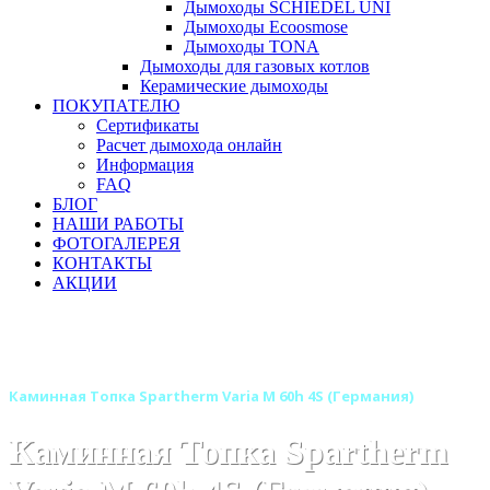
Дымоходы SCHIEDEL UNI
Дымоходы Ecoosmose
Дымоходы TONA
Дымоходы для газовых котлов
Керамические дымоходы
ПОКУПАТЕЛЮ
Сертификаты
Расчет дымохода онлайн
Информация
FAQ
БЛОГ
НАШИ РАБОТЫ
ФОТОГАЛЕРЕЯ
КОНТАКТЫ
АКЦИИ
Главная
Каминные топки
Бренды
Каминные топки SPARTHERM (Шпартерм)
Каминная Топка Spartherm Varia M 60h 4S (Германия)
Каминная Топка Spartherm