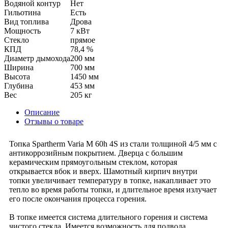
Водяной контур
Нет
Гильотина
Есть
Вид топлива
Дрова
Мощность
7 кВт
Стекло
прямое
КПД
78,4 %
Диаметр дымохода
200 мм
Ширина
700 мм
Высота
1450 мм
Глубина
453 мм
Вес
205 кг
Описание
Отзывы о товаре
Топка Spartherm Varia M 60h 4S из стали толщиной 4/5 мм с
антикоррозийным покрытием. Дверца с большим
керамическим прямоугольным стеклом, которая
открывается вбок и вверх. Шамотный кирпич внутри
топки увеличивает температуру в топке, накапливает это
тепло во время работы топки, и длительное время излучает
его после окончания процесса горения.
В топке имеется система длительного горения и система
чистого стекла. Имеется возможность для подвода