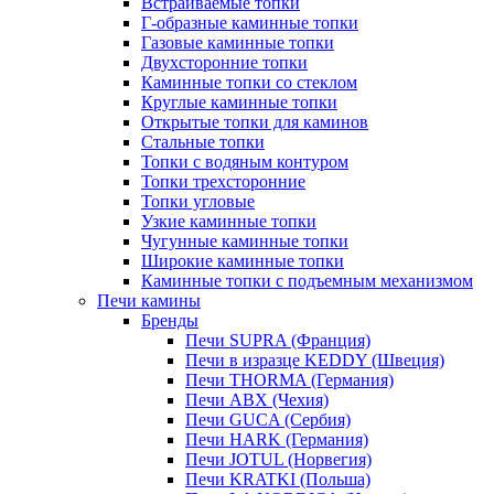
Встраиваемые топки
Г-образные каминные топки
Газовые каминные топки
Двухсторонние топки
Каминные топки со стеклом
Круглые каминные топки
Открытые топки для каминов
Стальные топки
Топки с водяным контуром
Топки трехсторонние
Топки угловые
Узкие каминные топки
Чугунные каминные топки
Широкие каминные топки
Каминные топки с подъемным механизмом
Печи камины
Бренды
Печи SUPRA (Франция)
Печи в изразце KEDDY (Швеция)
Печи THORMA (Германия)
Печи ABX (Чехия)
Печи GUCA (Сербия)
Печи HARK (Германия)
Печи JOTUL (Норвегия)
Печи KRATKI (Польша)