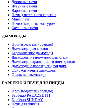
Дровяные печи
Чугунные печи
Варочные печи
Печи длительного горения
Мини печи
Печи с водяным контуром
Каминные печи
ДЫМОХОДЫ
Производители (бренды)
Дымоходы для котлов
Керамические дымоходы
Дымоходы из нержавеющей стали
Дымоходы окрашенные в цвет кровли
Дымоходы с изоляцией (сэндвич)
Одноконтурные дымоходы
Овальные дымоходы
БАРБЕКЮ И ПЕЧИ ДЛЯ ПИЦЦЫ
Производители (бренды)
Барбекю PALAZZETTI
Барбекю SUNDAY
Печи для пиццы