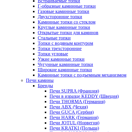
Встраиваемые топки
Г-образные каминные топки
Газовые каминные топки
Двухсторонние топки
Каминные топки со стеклом
Круглые каминные топки
Открытые топки для каминов
Стальные топки
Топки с водяным контуром
Топки трехсторонние
Топки угловые
Узкие каминные топки
Чугунные каминные топки
Широкие каминные топки
Каминные топки с подъемным механизмом
Печи камины
Бренды
Печи SUPRA (Франция)
Печи в изразце KEDDY (Швеция)
Печи THORMA (Германия)
Печи ABX (Чехия)
Печи GUCA (Сербия)
Печи HARK (Германия)
Печи JOTUL (Норвегия)
Печи KRATKI (Польша)