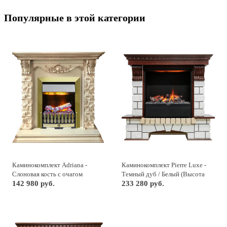
Популярные в этой категории
Каминокомплект Adriana -
Каминокомплект Pierre Luxe -
Cлоновая кость с очагом
Темный дуб / Белый (Высота
Danville Antique Brass FB2
142 980 руб.
1040мм) с очагом Albany
233 280 руб.