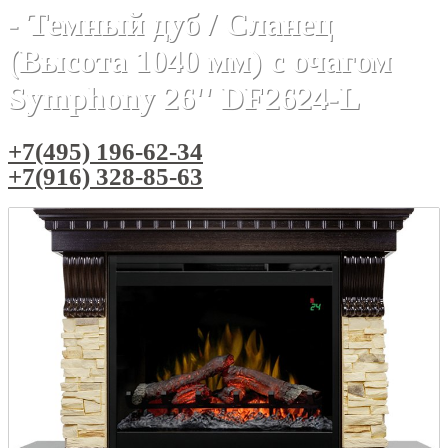
- Темный дуб / Сланец
(Высота 1040 мм) с очагом
Symphony 26'' DF2624-L
+7(495) 196-62-34
+7(916) 328-85-63