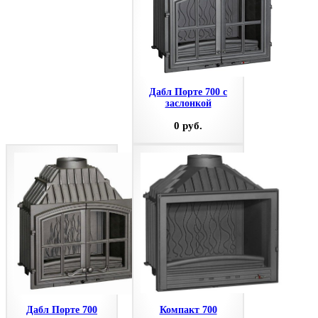
Дабл Порте 700 с
заслонкой
0 руб.
Дабл Порте 700
Компакт 700