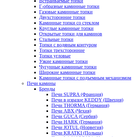
Встраиваемые топки
Г-образные каминные топки
Газовые каминные топки
Двухсторонние топки
Каминные топки со стеклом
Круглые каминные топки
Открытые топки для каминов
Стальные топки
Топки с водяным контуром
Топки трехсторонние
Топки угловые
Узкие каминные топки
Чугунные каминные топки
Широкие каминные топки
Каминные топки с подъемным механизмом
Печи камины
Бренды
Печи SUPRA (Франция)
Печи в изразце KEDDY (Швеция)
Печи THORMA (Германия)
Печи ABX (Чехия)
Печи GUCA (Сербия)
Печи HARK (Германия)
Печи JOTUL (Норвегия)
Печи KRATKI (Польша)