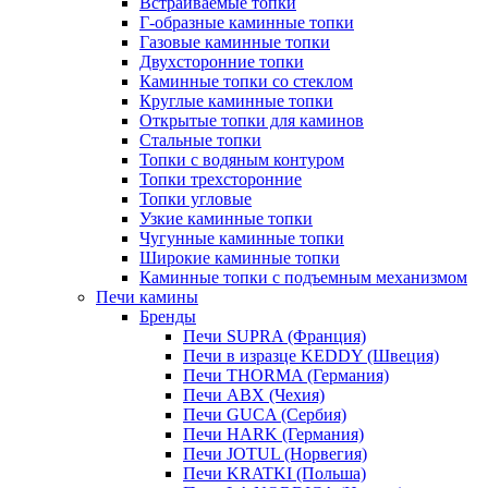
Встраиваемые топки
Г-образные каминные топки
Газовые каминные топки
Двухсторонние топки
Каминные топки со стеклом
Круглые каминные топки
Открытые топки для каминов
Стальные топки
Топки с водяным контуром
Топки трехсторонние
Топки угловые
Узкие каминные топки
Чугунные каминные топки
Широкие каминные топки
Каминные топки с подъемным механизмом
Печи камины
Бренды
Печи SUPRA (Франция)
Печи в изразце KEDDY (Швеция)
Печи THORMA (Германия)
Печи ABX (Чехия)
Печи GUCA (Сербия)
Печи HARK (Германия)
Печи JOTUL (Норвегия)
Печи KRATKI (Польша)