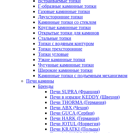
Встраиваемые топки
Г-образные каминные топки
Газовые каминные топки
Двухсторонние топки
Каминные топки со стеклом
Круглые каминные топки
Открытые топки для каминов
Стальные топки
Топки с водяным контуром
Топки трехсторонние
Топки угловые
Узкие каминные топки
Чугунные каминные топки
Широкие каминные топки
Каминные топки с подъемным механизмом
Печи камины
Бренды
Печи SUPRA (Франция)
Печи в изразце KEDDY (Швеция)
Печи THORMA (Германия)
Печи ABX (Чехия)
Печи GUCA (Сербия)
Печи HARK (Германия)
Печи JOTUL (Норвегия)
Печи KRATKI (Польша)