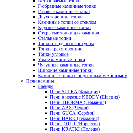
Встраиваемые топки
Г-образные каминные топки
Газовые каминные топки
Двухсторонние топки
Каминные топки со стеклом
Круглые каминные топки
Открытые топки для каминов
Стальные топки
Топки с водяным контуром
Топки трехсторонние
Топки угловые
Узкие каминные топки
Чугунные каминные топки
Широкие каминные топки
Каминные топки с подъемным механизмом
Печи камины
Бренды
Печи SUPRA (Франция)
Печи в изразце KEDDY (Швеция)
Печи THORMA (Германия)
Печи ABX (Чехия)
Печи GUCA (Сербия)
Печи HARK (Германия)
Печи JOTUL (Норвегия)
Печи KRATKI (Польша)