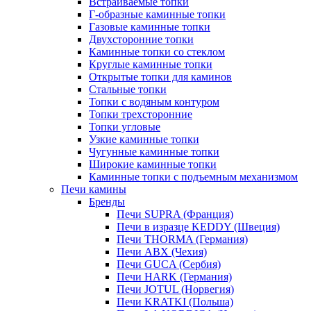
Встраиваемые топки
Г-образные каминные топки
Газовые каминные топки
Двухсторонние топки
Каминные топки со стеклом
Круглые каминные топки
Открытые топки для каминов
Стальные топки
Топки с водяным контуром
Топки трехсторонние
Топки угловые
Узкие каминные топки
Чугунные каминные топки
Широкие каминные топки
Каминные топки с подъемным механизмом
Печи камины
Бренды
Печи SUPRA (Франция)
Печи в изразце KEDDY (Швеция)
Печи THORMA (Германия)
Печи ABX (Чехия)
Печи GUCA (Сербия)
Печи HARK (Германия)
Печи JOTUL (Норвегия)
Печи KRATKI (Польша)