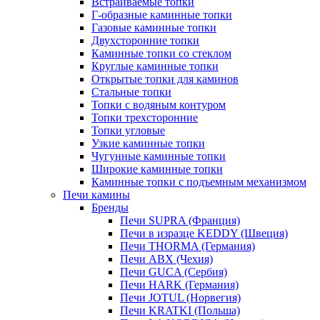
Встраиваемые топки
Г-образные каминные топки
Газовые каминные топки
Двухсторонние топки
Каминные топки со стеклом
Круглые каминные топки
Открытые топки для каминов
Стальные топки
Топки с водяным контуром
Топки трехсторонние
Топки угловые
Узкие каминные топки
Чугунные каминные топки
Широкие каминные топки
Каминные топки с подъемным механизмом
Печи камины
Бренды
Печи SUPRA (Франция)
Печи в изразце KEDDY (Швеция)
Печи THORMA (Германия)
Печи ABX (Чехия)
Печи GUCA (Сербия)
Печи HARK (Германия)
Печи JOTUL (Норвегия)
Печи KRATKI (Польша)