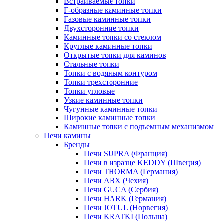
Встраиваемые топки
Г-образные каминные топки
Газовые каминные топки
Двухсторонние топки
Каминные топки со стеклом
Круглые каминные топки
Открытые топки для каминов
Стальные топки
Топки с водяным контуром
Топки трехсторонние
Топки угловые
Узкие каминные топки
Чугунные каминные топки
Широкие каминные топки
Каминные топки с подъемным механизмом
Печи камины
Бренды
Печи SUPRA (Франция)
Печи в изразце KEDDY (Швеция)
Печи THORMA (Германия)
Печи ABX (Чехия)
Печи GUCA (Сербия)
Печи HARK (Германия)
Печи JOTUL (Норвегия)
Печи KRATKI (Польша)