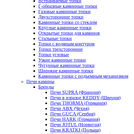
Встраиваемые топки
Г-образные каминные топки
Газовые каминные топки
Двухсторонние топки
Каминные топки со стеклом
Круглые каминные топки
Открытые топки для каминов
Стальные топки
Топки с водяным контуром
Топки трехсторонние
Топки угловые
Узкие каминные топки
Чугунные каминные топки
Широкие каминные топки
Каминные топки с подъемным механизмом
Печи камины
Бренды
Печи SUPRA (Франция)
Печи в изразце KEDDY (Швеция)
Печи THORMA (Германия)
Печи ABX (Чехия)
Печи GUCA (Сербия)
Печи HARK (Германия)
Печи JOTUL (Норвегия)
Печи KRATKI (Польша)