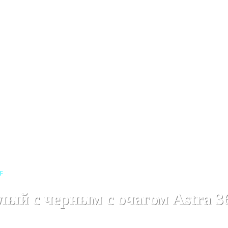
Линейные каминокомплекты
Линейные каминокомплекты
F
лый с черным с очагом Astra 3