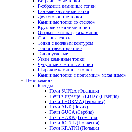
Встраиваемые топки
Г-образные каминные топки
Газовые каминные топки
Двухсторонние топки
Каминные топки со стеклом
Круглые каминные топки
Открытые топки для каминов
Стальные топки
Топки с водяным контуром
Топки трехсторонние
Топки угловые
Узкие каминные топки
Чугунные каминные топки
Широкие каминные топки
Каминные топки с подъемным механизмом
Печи камины
Бренды
Печи SUPRA (Франция)
Печи в изразце KEDDY (Швеция)
Печи THORMA (Германия)
Печи ABX (Чехия)
Печи GUCA (Сербия)
Печи HARK (Германия)
Печи JOTUL (Норвегия)
Печи KRATKI (Польша)